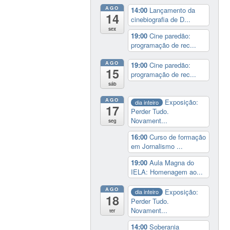
AGO
14:00
Lançamento da
14
cinebiografia de D...
sex
19:00
Cine paredão:
programação de rec...
AGO
19:00
Cine paredão:
15
programação de rec...
sáb
AGO
Exposição:
dia inteiro
17
Perder Tudo.
Novament...
seg
16:00
Curso de formação
em Jornalismo ...
19:00
Aula Magna do
IELA: Homenagem ao...
AGO
Exposição:
dia inteiro
18
Perder Tudo.
Novament...
ter
14:00
Soberania