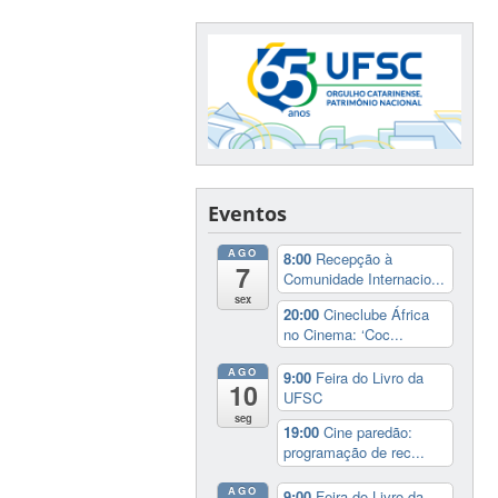
Eventos
AGO
8:00
Recepção à
7
Comunidade Internacio...
sex
20:00
Cineclube África
no Cinema: ‘Coc...
AGO
9:00
Feira do Livro da
10
UFSC
seg
19:00
Cine paredão:
programação de rec...
AGO
9:00
Feira do Livro da