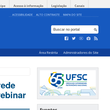
cipe
Acesso à informação
Legislação
Canais
ACESSIBILIDADE
ALTO CONTRASTE
MAPA DO SITE
Área Restrita
Administradores do Site
rede
ebinar
Eventos