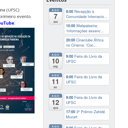
ina (UFSC)
AGO
8:00
Recepção à
7
primeiro evento
Comunidade Internacio...
sex
ouTube
.
10:00
Webpalestra:
‘Informações essenc...
20:00
Cineclube África
no Cinema: ‘Coc...
AGO
9:00
Feira do Livro da
10
UFSC
seg
AGO
9:00
Feira do Livro da
11
UFSC
ter
AGO
9:00
Feira do Livro da
12
UFSC
qua
17:00
3º Prêmio Zahidé
Muzart
AGO
9:00
Feira do Livro da