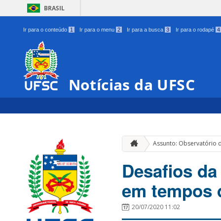
BRASIL
Ir para o conteúdo
1
Ir para o menu
2
Ir para a busca
3
Ir para o rodapé
4
Notícias da UFSC
Assunto: Observatório d
Desafios da
em tempos 
20/07/2020 11:02