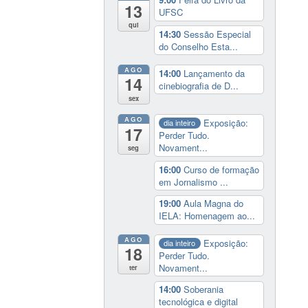
13
UFSC
qui
14:30
Sessão Especial
do Conselho Esta...
AGO
14:00
Lançamento da
14
cinebiografia de D...
sex
AGO
Exposição:
dia inteiro
17
Perder Tudo.
Novament...
seg
16:00
Curso de formação
em Jornalismo ...
19:00
Aula Magna do
IELA: Homenagem ao...
AGO
Exposição:
dia inteiro
18
Perder Tudo.
Novament...
ter
14:00
Soberania
tecnológica e digital