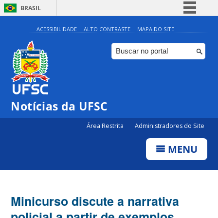
BRASIL
Simplifique!
ACESSIBILIDADE
ALTO CONTRASTE
MAPA DO SITE
Comunica BR
Participe
Acesso à informação
Legislação
Notícias da UFSC
Canais
Área Restrita
Administradores do Site
MENU
Minicurso discute a narrativa
policial a partir de exemplos