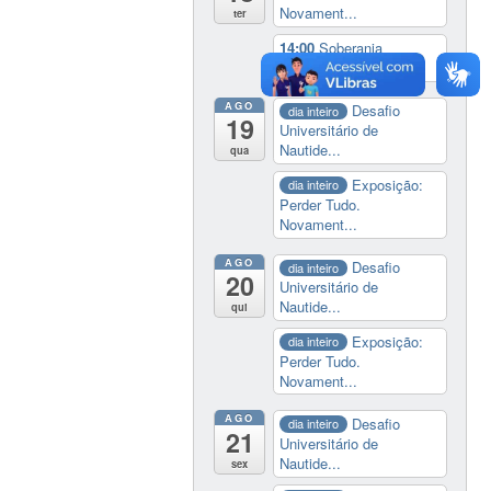
Novament...
ter
14:00
Soberania
tecnológica e digital
AGO
Desafio
dia inteiro
19
Universitário de
Nautide...
qua
Exposição:
dia inteiro
Perder Tudo.
Novament...
AGO
Desafio
dia inteiro
20
Universitário de
Nautide...
qui
Exposição:
dia inteiro
Perder Tudo.
Novament...
AGO
Desafio
dia inteiro
21
Universitário de
Nautide...
sex