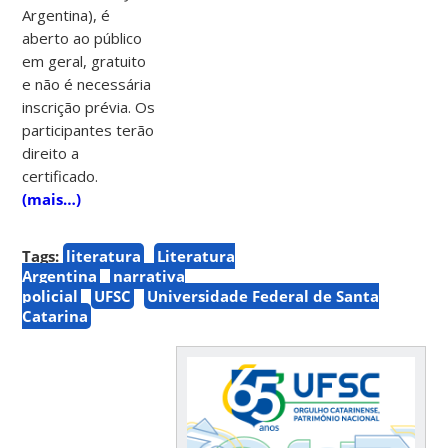
Argentina), é
aberto ao público
em geral, gratuito
e não é necessária
inscrição prévia. Os
participantes terão
direito a
certificado.
(mais…)
Tags:
literatura
Literatura
Argentina
narrativa
policial
UFSC
Universidade Federal de Santa
Catarina