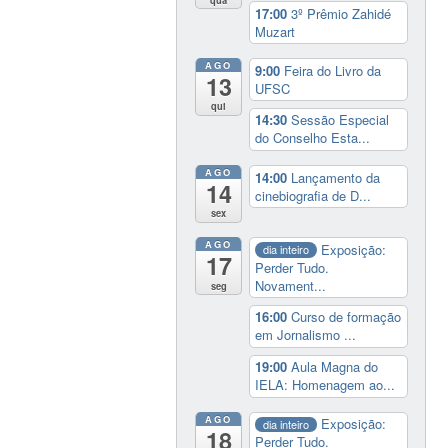
17:00
3º Prêmio Zahidé
Muzart
AGO
9:00
Feira do Livro da
13
UFSC
qui
14:30
Sessão Especial
do Conselho Esta...
AGO
14:00
Lançamento da
14
cinebiografia de D...
sex
AGO
Exposição:
dia inteiro
17
Perder Tudo.
Novament...
seg
16:00
Curso de formação
em Jornalismo ...
19:00
Aula Magna do
IELA: Homenagem ao...
AGO
Exposição:
dia inteiro
18
Perder Tudo.