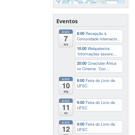
Eventos
AGO
8:00
Recepção à
7
Comunidade Internacio...
sex
10:00
Webpalestra:
‘Informações essenc...
20:00
Cineclube África
no Cinema: ‘Coc...
AGO
9:00
Feira do Livro da
10
UFSC
seg
AGO
9:00
Feira do Livro da
11
UFSC
ter
AGO
9:00
Feira do Livro da
12
UFSC
qua