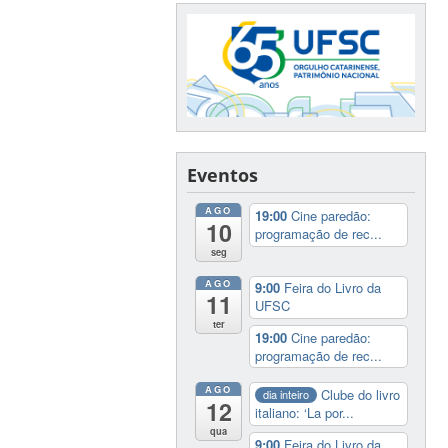
Eventos
AGO
19:00
Cine paredão:
10
programação de rec...
seg
AGO
9:00
Feira do Livro da
11
UFSC
ter
19:00
Cine paredão:
programação de rec...
AGO
Clube do livro
dia inteiro
12
italiano: ‘La por...
qua
9:00
Feira do Livro da