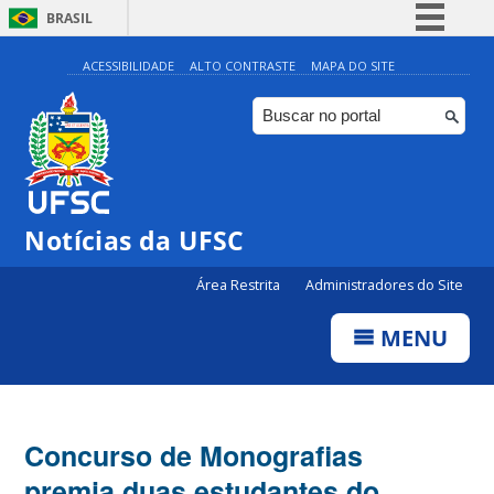
BRASIL
Simplifique!
ACESSIBILIDADE
ALTO CONTRASTE
MAPA DO SITE
Comunica BR
Participe
Acesso à informação
Legislação
Notícias da UFSC
Canais
Área Restrita
Administradores do Site
MENU
Concurso de Monografias
premia duas estudantes do