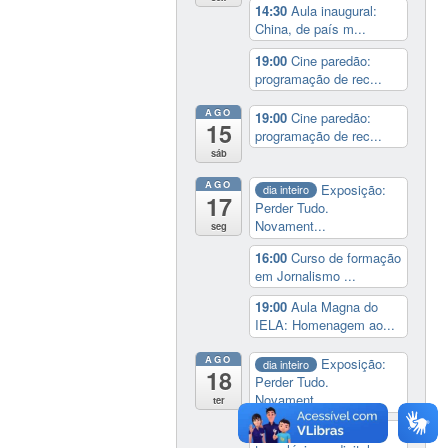
14:30
Aula inaugural:
China, de país m...
19:00
Cine paredão:
programação de rec...
AGO
19:00
Cine paredão:
15
programação de rec...
sáb
AGO
Exposição:
dia inteiro
17
Perder Tudo.
Novament...
seg
16:00
Curso de formação
em Jornalismo ...
19:00
Aula Magna do
IELA: Homenagem ao...
AGO
Exposição:
dia inteiro
18
Perder Tudo.
Novament...
ter
14:00
Soberania