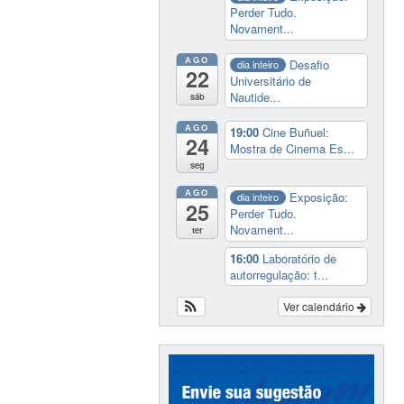
Perder Tudo.
Novament...
AGO
Desafio
dia inteiro
22
Universitário de
Nautide...
sáb
AGO
19:00
Cine Buñuel:
24
Mostra de Cinema Es...
seg
AGO
Exposição:
dia inteiro
25
Perder Tudo.
Novament...
ter
16:00
Laboratório de
autorregulação: t...
Ver calendário