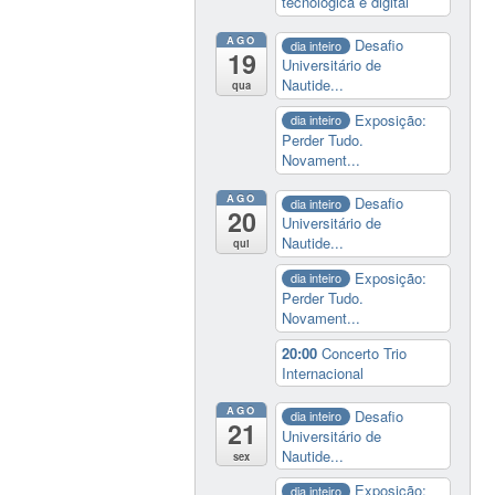
tecnológica e digital
AGO
Desafio
dia inteiro
19
Universitário de
Nautide...
qua
Exposição:
dia inteiro
Perder Tudo.
Novament...
AGO
Desafio
dia inteiro
20
Universitário de
Nautide...
qui
Exposição:
dia inteiro
Perder Tudo.
Novament...
20:00
Concerto Trio
Internacional
AGO
Desafio
dia inteiro
21
Universitário de
Nautide...
sex
Exposição:
dia inteiro