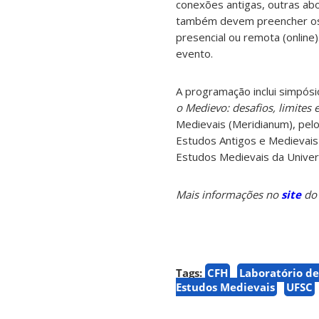
conexões antigas, outras ab
também devem preencher os d
presencial ou remota (online
evento.
A programação inclui simpós
o Medievo: desafios, limites 
Medievais (Meridianum), pelo
Estudos Antigos e Medievais
Estudos Medievais da Univer
Mais informações no
site
do 
Tags:
CFH
Laboratório de
Estudos Medievais
UFSC