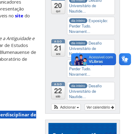
Desafio
dia inteiro
unicadores
20
Universitário de
presentação
Nautide...
qui
íveis no
site
do
Exposição:
dia inteiro
Perder Tudo.
Novament...
 a Antiguidade e
AGO
Desafio
dia inteiro
nar de Estudos
21
Universitário de
io Blumenauense de
Nautide...
sex
aboratório de
Exposição:
dia inteiro
Perder Tudo.
Novament...
AGO
Desafio
dia inteiro
22
Universitário de
Nautide...
sáb
Adicionar
Ver calendário
erdisciplinar de