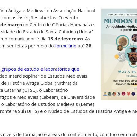
ria Antiga e Medieval da Associação Nacional
 com as inscrições abertas. O evento
 de março
no Centro de Ciências Humanas e
rsidade do Estado de Santa Catarina (Udesc).
omo comunicador é dia
13 de fevereiro
. As
m ser feitas por meio do
formulário
até
26
s
grupos de estudo e laboratórios que
leo Interdisciplinar de Estudos Medievais
de História Antiga Global (Mithra) da
a Catarina (UFSC), o Laboratório
tigos e Medievais (Labeam) da Universidade
, o Laboratório de Estudos Medievais (Leme)
ronteira Sul (UFFS) e o Núcleo de Estudos de História Antiga e M
s níveis de formação e áreas do conhecimento, com foco em trab