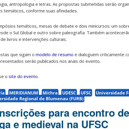
ologia, antropologia e letras. As propostas submetidas serão orga
 temáticos, conforme suas afinidades.
pósios temáticos, mesas de debate e dois minicursos: um sobre
desde o Sul Global e outro sobre paleografia. Também acontecerã
e livros e intervenções culturais.
ostas que sigam o
modelo de resumo
e dialoguem criticamente c
presentados serão publicados nos anais do evento.
sse o
site do evento
.
ria
MERIDIANUM
Mithra
UDESC
UFSC
Universidade F
ersidade Regional de Blumenau (FURB)
inscrições para encontro d
tiga e medieval na UFSC