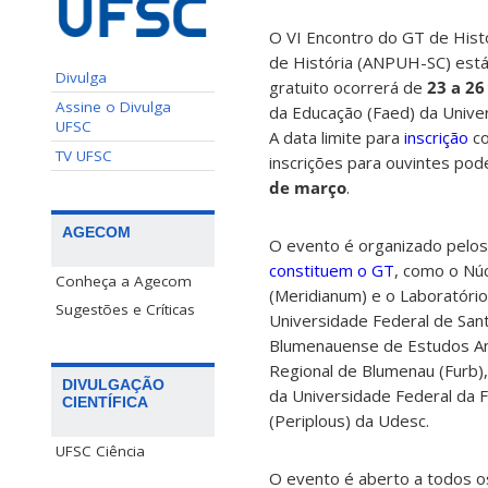
O VI Encontro do GT de Histó
de História (ANPUH-SC) está
Divulga
gratuito ocorrerá de
23 a 26
Assine o Divulga
da Educação (Faed) da Unive
UFSC
A data limite para
inscrição
c
TV UFSC
inscrições para
ouvintes
pode
de março
.
AGECOM
O evento é organizado pelo
constituem o GT
, como o Núc
Conheça a Agecom
(Meridianum) e o Laboratório 
Sugestões e Críticas
Universidade Federal de Sant
Blumenauense de Estudos An
Regional de Blumenau (Furb)
DIVULGAÇÃO
da Universidade Federal da F
CIENTÍFICA
(Periplous) da Udesc.
UFSC Ciência
O evento é aberto a todos o