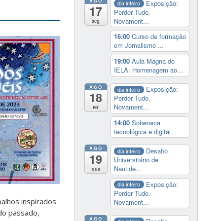
AGO
Exposição:
dia inteiro
17
Perder Tudo.
Novament...
seg
16:00
Curso de formação
em Jornalismo ...
19:00
Aula Magna do
IELA: Homenagem ao...
AGO
Exposição:
dia inteiro
18
Perder Tudo.
Novament...
ter
14:00
Soberania
tecnológica e digital
AGO
Desafio
dia inteiro
19
Universitário de
Nautide...
qua
Exposição:
dia inteiro
Perder Tudo.
balhos inspirados
Novament...
do passado,
AGO