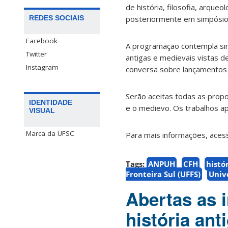
de história, filosofia, arque
REDES SOCIAIS
posteriormente em simpósios
Facebook
A programação contempla sim
Twitter
antigas e medievais vistas 
Instagram
conversa sobre lançamentos d
Serão aceitas todas as prop
IDENTIDADE
e o medievo. Os trabalhos a
VISUAL
Marca da UFSC
Para mais informações, ace
Tags:
ANPUH
CFH
histó
Fronteira Sul (UFFS)
Univ
Abertas as 
história an