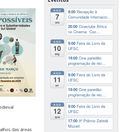
AGO
8:00
Recepção à
7
Comunidade Internacio...
sex
20:00
Cineclube África
no Cinema: ‘Coc...
AGO
9:00
Feira do Livro da
10
UFSC
seg
19:00
Cine paredão:
programação de rec...
AGO
9:00
Feira do Livro da
11
UFSC
ter
19:00
Cine paredão:
programação de rec...
AGO
9:00
Feira do Livro da
edieval
12
UFSC
qua
17:00
3º Prêmio Zahidé
Muzart
alhos das áreas