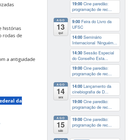
19:00
Cine paredão:
nizadas
programação de rec...
AGO
9:00
Feira do Livro da
13
UFSC
 histórias
qui
o rodas de
14:00
Seminário
Internacional ‘Ninguém...
14:30
Sessão Especial
do Conselho Esta...
om a antiguidade
19:00
Cine paredão:
programação de rec...
AGO
14:00
Lançamento da
14
cinebiografia de D...
sex
ederal da
19:00
Cine paredão:
programação de rec...
e
AGO
19:00
Cine paredão:
15
programação de rec...
sáb