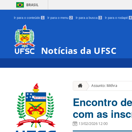
BRASIL
Ir para o conteúdo
1
Ir para o menu
2
Ir para a busca
3
Ir para o rodapé
4
Notícias da UFSC
Assunto: Mithra
Encontro de
com as insc
13/02/2026 12:00