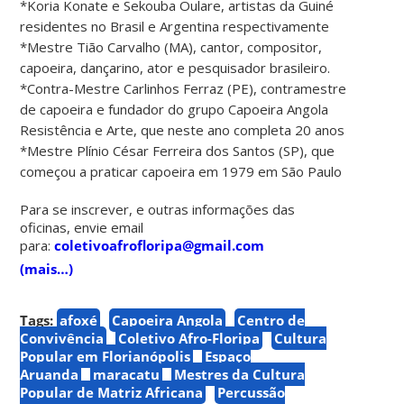
*Koria Konate e Sekouba Oulare, artistas da Guiné
residentes no Brasil e Argentina respectivamente
*Mestre Tião Carvalho (MA), cantor, compositor,
capoeira, dançarino, ator e pesquisador brasileiro.
*Contra-Mestre Carlinhos Ferraz (PE), contramestre
de capoeira e fundador do grupo Capoeira Angola
Resistência e Arte, que neste ano completa 20 anos
*Mestre Plínio César Ferreira dos Santos (SP), que
começou a praticar capoeira em 1979 em São Paulo
Para se inscrever, e outras informações das
oficinas, envie email
para:
coletivoafrofloripa@gmail.com
(mais…)
Tags:
afoxé
Capoeira Angola
Centro de
Convivência
Coletivo Afro-Floripa
Cultura
Popular em Florianópolis
Espaço
Aruanda
maracatu
Mestres da Cultura
Popular de Matriz Africana
Percussão