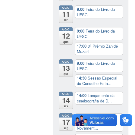
AGO
9:00
Feira do Livro da
11
UFSC
ter
AGO
9:00
Feira do Livro da
12
UFSC
qua
17:00
3º Prêmio Zahidé
Muzart
AGO
9:00
Feira do Livro da
13
UFSC
qui
14:30
Sessão Especial
do Conselho Esta...
AGO
14:00
Lançamento da
14
cinebiografia de D...
sex
AGO
Exposição:
dia inteiro
17
Perder Tudo.
Novament...
seg