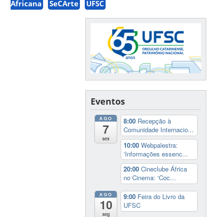
Africana
SeCArte
UFSC
Eventos
AGO
8:00
Recepção à
7
Comunidade Internacio...
sex
10:00
Webpalestra:
‘Informações essenc...
20:00
Cineclube África
no Cinema: ‘Coc...
AGO
9:00
Feira do Livro da
10
UFSC
seg