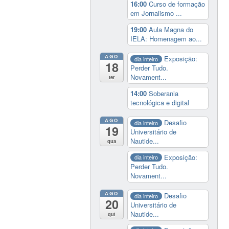
16:00
Curso de formação
em Jornalismo ...
19:00
Aula Magna do
IELA: Homenagem ao...
AGO
Exposição:
dia inteiro
18
Perder Tudo.
Novament...
ter
14:00
Soberania
tecnológica e digital
AGO
Desafio
dia inteiro
19
Universitário de
Nautide...
qua
Exposição:
dia inteiro
Perder Tudo.
Novament...
AGO
Desafio
dia inteiro
20
Universitário de
Nautide...
qui