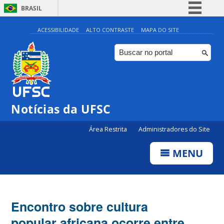
BRASIL
Simplifique!
ACESSIBILIDADE
ALTO CONTRASTE
MAPA DO SITE
Comunica BR
Participe
Acesso à informação
Legislação
Notícias da UFSC
Canais
Área Restrita
Administradores do Site
MENU
Encontro sobre cultura
popular africana ocorre entre