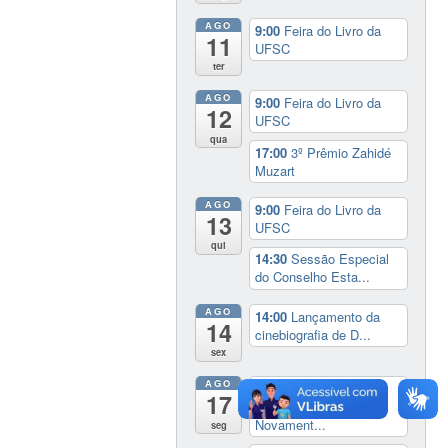
AGO
9:00
Feira do Livro da
11
UFSC
ter
AGO
9:00
Feira do Livro da
12
UFSC
qua
17:00
3º Prêmio Zahidé
Muzart
AGO
9:00
Feira do Livro da
13
UFSC
qui
14:30
Sessão Especial
do Conselho Esta...
AGO
14:00
Lançamento da
14
cinebiografia de D...
sex
AGO
Exposição:
dia inteiro
17
Perder Tudo.
Novament...
seg