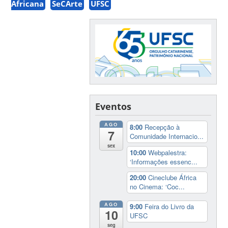
Africana
SeCArte
UFSC
Eventos
AGO
8:00
Recepção à
7
Comunidade Internacio...
sex
10:00
Webpalestra:
‘Informações essenc...
20:00
Cineclube África
no Cinema: ‘Coc...
AGO
9:00
Feira do Livro da
10
UFSC
seg