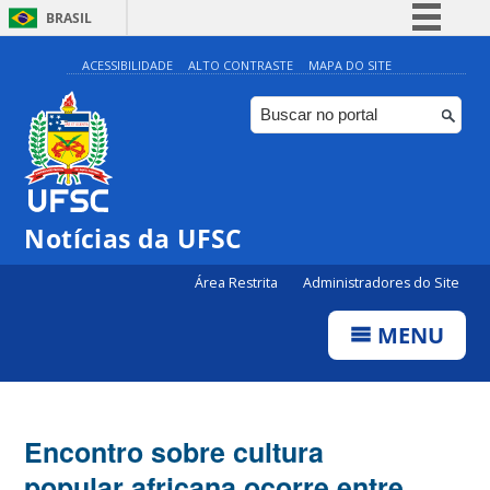
BRASIL
Simplifique!
ACESSIBILIDADE
ALTO CONTRASTE
MAPA DO SITE
Comunica BR
Participe
Acesso à informação
Legislação
Notícias da UFSC
Canais
Área Restrita
Administradores do Site
MENU
Encontro sobre cultura
popular africana ocorre entre