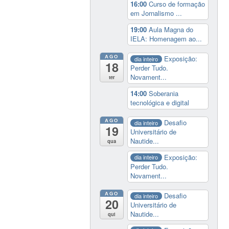
16:00
Curso de formação
em Jornalismo ...
19:00
Aula Magna do
IELA: Homenagem ao...
AGO
Exposição:
dia inteiro
18
Perder Tudo.
Novament...
ter
14:00
Soberania
tecnológica e digital
AGO
Desafio
dia inteiro
19
Universitário de
Nautide...
qua
Exposição:
dia inteiro
Perder Tudo.
Novament...
AGO
Desafio
dia inteiro
20
Universitário de
Nautide...
qui