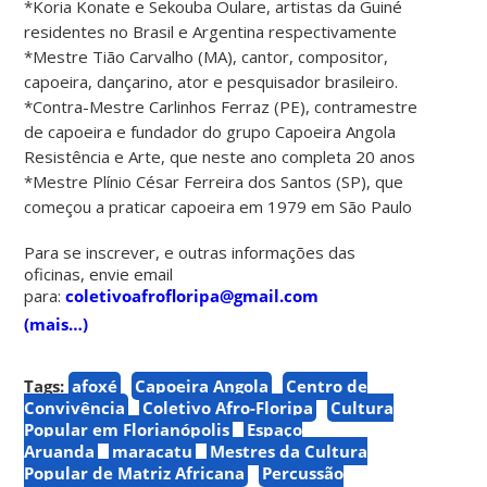
*Koria Konate e Sekouba Oulare, artistas da Guiné
residentes no Brasil e Argentina respectivamente
*Mestre Tião Carvalho (MA), cantor, compositor,
capoeira, dançarino, ator e pesquisador brasileiro.
*Contra-Mestre Carlinhos Ferraz (PE), contramestre
de capoeira e fundador do grupo Capoeira Angola
Resistência e Arte, que neste ano completa 20 anos
*Mestre Plínio César Ferreira dos Santos (SP), que
começou a praticar capoeira em 1979 em São Paulo
Para se inscrever, e outras informações das
oficinas, envie email
para:
coletivoafrofloripa@gmail.com
(mais…)
Tags:
afoxé
Capoeira Angola
Centro de
Convivência
Coletivo Afro-Floripa
Cultura
Popular em Florianópolis
Espaço
Aruanda
maracatu
Mestres da Cultura
Popular de Matriz Africana
Percussão