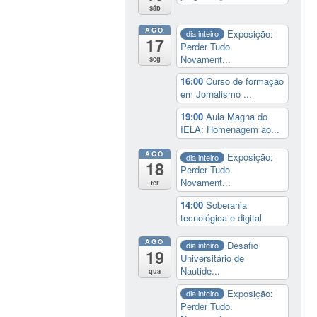
sáb
AGO
Exposição:
dia inteiro
17
Perder Tudo.
Novament...
seg
16:00
Curso de formação
em Jornalismo ...
19:00
Aula Magna do
IELA: Homenagem ao...
AGO
Exposição:
dia inteiro
18
Perder Tudo.
Novament...
ter
14:00
Soberania
tecnológica e digital
AGO
Desafio
dia inteiro
19
Universitário de
Nautide...
qua
Exposição:
dia inteiro
Perder Tudo.