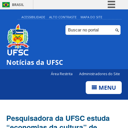
BRASIL
Simplifique!
ACESSIBILIDADE
ALTO CONTRASTE
MAPA DO SITE
Comunica BR
Participe
Acesso à informação
Legislação
Notícias da UFSC
Canais
Área Restrita
Administradores do Site
MENU
Pesquisadora da UFSC estuda
“economias da cultura” de