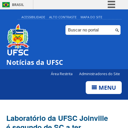
BRASIL
Simplifique!
ACESSIBILIDADE
ALTO CONTRASTE
MAPA DO SITE
Comunica BR
Participe
Acesso à informação
Legislação
Notícias da UFSC
Canais
Área Restrita
Administradores do Site
MENU
Laboratório da UFSC Joinville
é segundo de SC a ter