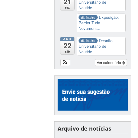
21
Universitário de
Nautide...
sex
Exposição:
dia inteiro
Perder Tudo.
Novament...
AGO
Desafio
dia inteiro
22
Universitário de
Nautide...
sáb
Ver calendário
Arquivo de notícias