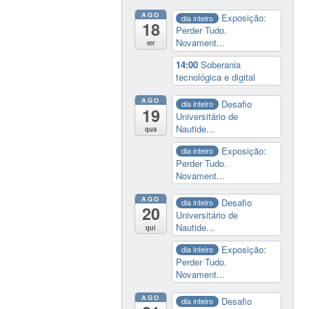
AGO
Exposição:
dia inteiro
18
Perder Tudo.
Novament...
ter
14:00
Soberania
tecnológica e digital
AGO
Desafio
dia inteiro
19
Universitário de
Nautide...
qua
Exposição:
dia inteiro
Perder Tudo.
Novament...
AGO
Desafio
dia inteiro
20
Universitário de
Nautide...
qui
Exposição:
dia inteiro
Perder Tudo.
Novament...
AGO
Desafio
dia inteiro