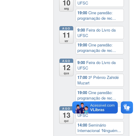
10
UFSC
seg
19:00
Cine paredão:
programação de rec...
AGO
9:00
Feira do Livro da
11
UFSC
ter
19:00
Cine paredão:
programação de rec...
AGO
9:00
Feira do Livro da
12
UFSC
qua
17:00
3º Prêmio Zahidé
Muzart
19:00
Cine paredão:
programação de rec...
AGO
9:00
Feira do Livro da
13
UFSC
qui
14:00
Seminário
Internacional ‘Ninguém...