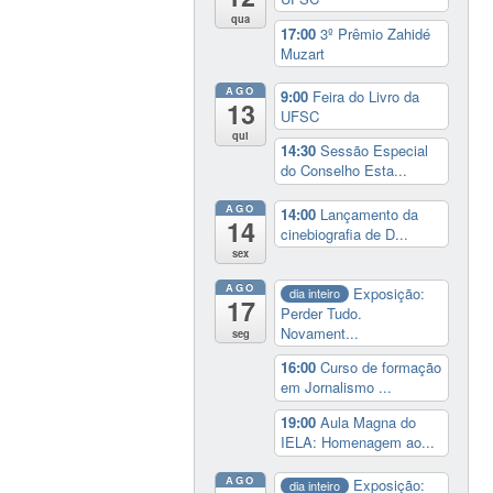
qua
17:00
3º Prêmio Zahidé
Muzart
AGO
9:00
Feira do Livro da
13
UFSC
qui
14:30
Sessão Especial
do Conselho Esta...
AGO
14:00
Lançamento da
14
cinebiografia de D...
sex
AGO
Exposição:
dia inteiro
17
Perder Tudo.
Novament...
seg
16:00
Curso de formação
em Jornalismo ...
19:00
Aula Magna do
IELA: Homenagem ao...
AGO
Exposição:
dia inteiro