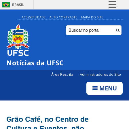
BRASIL
Simplifique!
ACESSIBILIDADE
ALTO CONTRASTE
MAPA DO SITE
Comunica BR
Participe
Acesso à informação
Legislação
Notícias da UFSC
Canais
Área Restrita
Administradores do Site
MENU
Grão Café, no Centro de
Cultura e Eventos, não