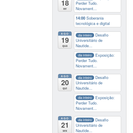
18
Perder Tudo.
Novament...
ter
14:00
Soberania
tecnológica e digital
AGO
Desafio
dia inteiro
19
Universitário de
Nautide...
qua
Exposição:
dia inteiro
Perder Tudo.
Novament...
AGO
Desafio
dia inteiro
20
Universitário de
Nautide...
qui
Exposição:
dia inteiro
Perder Tudo.
Novament...
AGO
Desafio
dia inteiro
21
Universitário de
Nautide...
sex