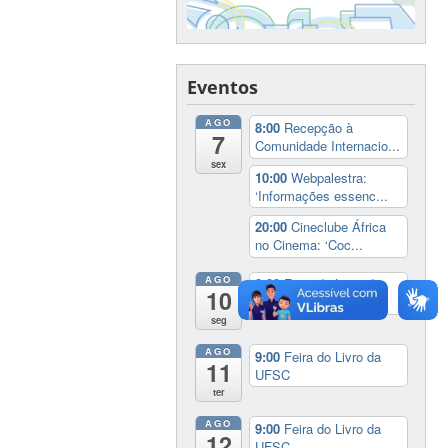
Eventos
AGO
8:00
Recepção à
7
Comunidade Internacio...
sex
10:00
Webpalestra:
‘Informações essenc...
20:00
Cineclube África
no Cinema: ‘Coc...
AGO
9:00
Feira do Livro da
10
UFSC
seg
AGO
9:00
Feira do Livro da
11
UFSC
ter
AGO
9:00
Feira do Livro da
12
UFSC