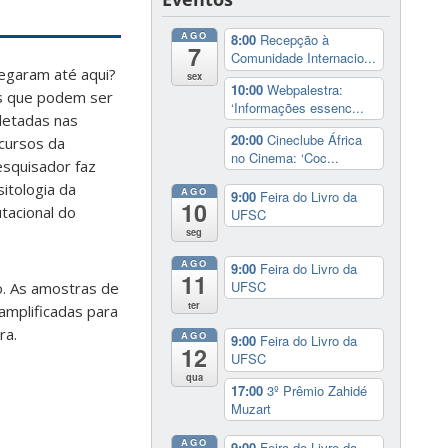
AGO
8:00
Recepção à
7
Comunidade Internacio...
hegaram até aqui?
sex
10:00
Webpalestra:
as que podem ser
‘Informações essenc...
letadas nas
20:00
Cineclube África
cursos da
no Cinema: ‘Coc...
squisador faz
itologia da
AGO
9:00
Feira do Livro da
10
tacional do
UFSC
seg
AGO
9:00
Feira do Livro da
11
UFSC
do. As amostras de
ter
amplificadas para
ra.
AGO
9:00
Feira do Livro da
12
UFSC
qua
17:00
3º Prêmio Zahidé
Muzart
AGO
9:00
Feira do Livro da