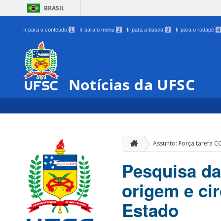
BRASIL
Ir para o conteúdo
1
Ir para o menu
2
Ir para a busca
3
Ir para o rodapé
4
Notícias da UFSC
Assunto: Força tarefa C
Pesquisa da
origem e ci
Estado