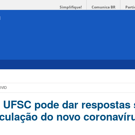
Simplifique!
Comunica BR
Parti
OVID
 UFSC pode dar respostas 
rculação do novo coronavír