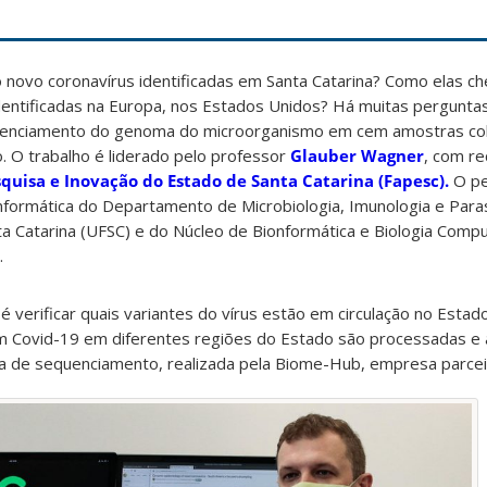
 novo coronavírus identificadas em Santa Catarina? Como elas c
dentificadas na Europa, nos Estados Unidos? Há muitas pergunt
quenciamento do genoma do microorganismo em cem amostras co
. O trabalho é liderado pelo professor
Glauber Wagner
, com re
uisa e Inovação do Estado de Santa Catarina (Fapesc).
O pe
nformática do Departamento de Microbiologia, Imunologia e Paras
a Catarina (UFSC) e do Núcleo de Bionformática e Biologia Compu
.
é verificar quais variantes do vírus estão em circulação no Esta
m Covid-19 em diferentes regiões do Estado são processadas e 
a de sequenciamento, realizada pela Biome-Hub, empresa parcei