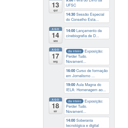
13
UFSC
qui
14:30
Sessão Especial
do Conselho Esta...
AGO
14:00
Lançamento da
14
cinebiografia de D...
sex
AGO
Exposição:
dia inteiro
17
Perder Tudo.
Novament...
seg
16:00
Curso de formação
em Jornalismo ...
19:00
Aula Magna do
IELA: Homenagem ao...
AGO
Exposição:
dia inteiro
18
Perder Tudo.
Novament...
ter
14:00
Soberania
tecnológica e digital