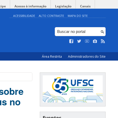
cipe
Acesso à informação
Legislação
Canais
ACESSIBILIDADE
ALTO CONTRASTE
MAPA DO SITE
Área Restrita
Administradores do Site
sobre
us no
Eventos