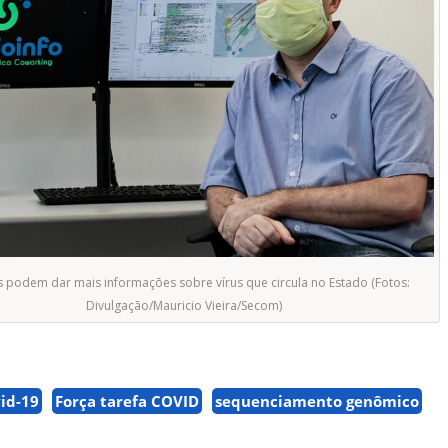
 podem dar mais informações sobre vírus que circula no Estado (Fotos:
Divulgação/Mauricio Vieira/Secom)
id-19
Força tarefa COVID
sequenciamento genômico