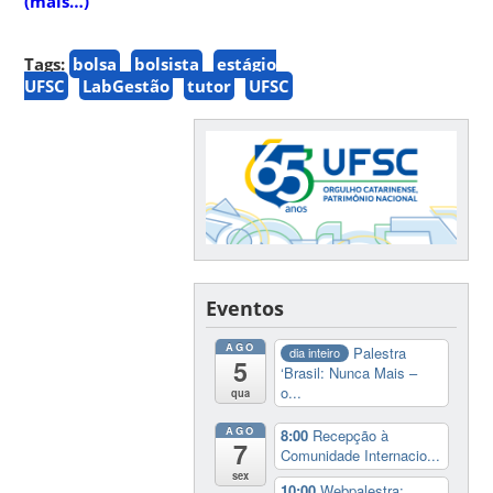
(mais…)
Tags:
bolsa
bolsista
estágio
UFSC
LabGestão
tutor
UFSC
Eventos
AGO
Palestra
dia inteiro
5
‘Brasil: Nunca Mais –
o...
qua
AGO
8:00
Recepção à
7
Comunidade Internacio...
sex
10:00
Webpalestra: