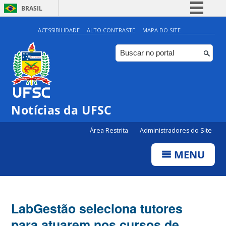
BRASIL
Simplifique!
ACESSIBILIDADE
ALTO CONTRASTE
MAPA DO SITE
Comunica BR
Participe
Acesso à informação
Legislação
Notícias da UFSC
Canais
Área Restrita
Administradores do Site
MENU
LabGestão seleciona tutores
para atuarem nos cursos de