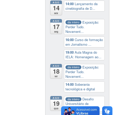
AGO
14:00
Lançamento da
14
cinebiografia de D...
sex
AGO
Exposição:
dia inteiro
17
Perder Tudo.
Novament...
seg
16:00
Curso de formação
em Jornalismo ...
19:00
Aula Magna do
IELA: Homenagem ao...
AGO
Exposição:
dia inteiro
18
Perder Tudo.
Novament...
ter
14:00
Soberania
tecnológica e digital
AGO
Desafio
dia inteiro
19
Universitário de
Nautide...
qua