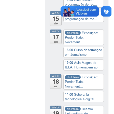
programação de rec...
AGO
19:00
Cine paredão:
15
programação de rec...
sáb
AGO
Exposição:
dia inteiro
17
Perder Tudo.
Novament...
seg
16:00
Curso de formação
em Jornalismo ...
19:00
Aula Magna do
IELA: Homenagem ao...
AGO
Exposição:
dia inteiro
18
Perder Tudo.
Novament...
ter
14:00
Soberania
tecnológica e digital
AGO
Desafio
dia inteiro
19
Universitário de