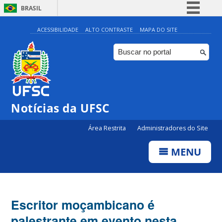
BRASIL
Simplifique!
ACESSIBILIDADE
ALTO CONTRASTE
MAPA DO SITE
Comunica BR
Participe
Acesso à informação
Legislação
Notícias da UFSC
Canais
Área Restrita
Administradores do Site
MENU
Escritor moçambicano é
palestrante em evento nesta