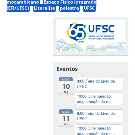
moçambicano
Espaço Físico Integrado
(EFI/UFSC)
Literalise
palestra
UFSC
Eventos
AGO
9:00
Feira do Livro da
10
UFSC
seg
19:00
Cine paredão:
programação de rec...
AGO
9:00
Feira do Livro da
11
UFSC
ter
19:00
Cine paredão:
programação de rec...