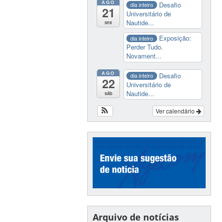
AGO
Desafio
dia inteiro
21
Universitário de
Nautide...
sex
Exposição:
dia inteiro
Perder Tudo.
Novament...
AGO
Desafio
dia inteiro
22
Universitário de
Nautide...
sáb
Ver calendário
Arquivo de notícias