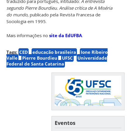
traduzido para português, intitulado:
A entrevista
segundo Pierre Bourdieu. Análise crítica de A Miséria
do mundo
, publicado pela Revista Francesa de
Sociologia em 1995.
Mais informações no
site da EdUFBA
.
Tags:
CED
educação brasileira
Ione Ribeiro
Valle
Pierre Bourdieu
UFSC
Universidade
Federal de Santa Catarina
Eventos