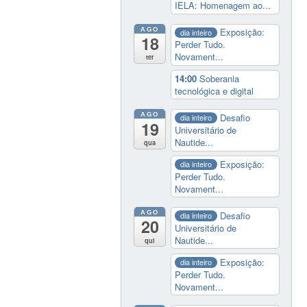
IELA: Homenagem ao...
AGO
Exposição:
dia inteiro
18
Perder Tudo.
Novament...
ter
14:00
Soberania
tecnológica e digital
AGO
Desafio
dia inteiro
19
Universitário de
Nautide...
qua
Exposição:
dia inteiro
Perder Tudo.
Novament...
AGO
Desafio
dia inteiro
20
Universitário de
Nautide...
qui
Exposição:
dia inteiro
Perder Tudo.
Novament...