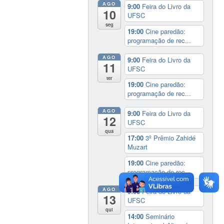
AGO
9:00
Feira do Livro da
10
UFSC
seg
19:00
Cine paredão:
programação de rec...
AGO
9:00
Feira do Livro da
11
UFSC
ter
19:00
Cine paredão:
programação de rec...
AGO
9:00
Feira do Livro da
12
UFSC
qua
17:00
3º Prêmio Zahidé
Muzart
19:00
Cine paredão:
programação de rec...
AGO
9:00
Feira do Livro da
13
UFSC
qui
14:00
Seminário