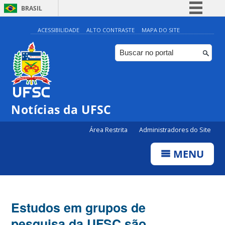
BRASIL
Simplifique!
ACESSIBILIDADE
ALTO CONTRASTE
MAPA DO SITE
Comunica BR
Participe
Acesso à informação
Legislação
Notícias da UFSC
Canais
Área Restrita
Administradores do Site
MENU
Estudos em grupos de
pesquisa da UFSC são