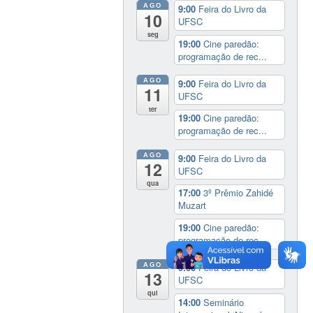
AGO
9:00
Feira do Livro da
10
UFSC
seg
19:00
Cine paredão:
programação de rec...
AGO
9:00
Feira do Livro da
11
UFSC
ter
19:00
Cine paredão:
programação de rec...
AGO
9:00
Feira do Livro da
12
UFSC
qua
17:00
3º Prêmio Zahidé
Muzart
19:00
Cine paredão:
programação de rec...
AGO
9:00
Feira do Livro da
13
UFSC
qui
14:00
Seminário