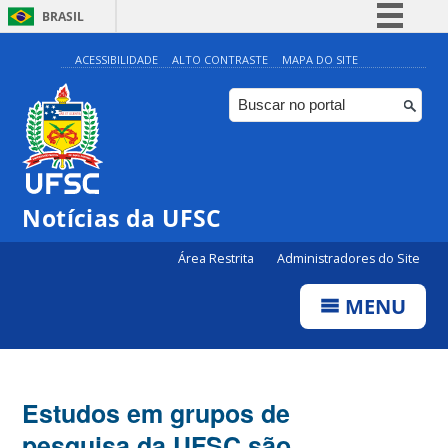
BRASIL
Simplifique!
ACESSIBILIDADE
ALTO CONTRASTE
MAPA DO SITE
Comunica BR
Participe
Acesso à informação
Legislação
Notícias da UFSC
Canais
Área Restrita
Administradores do Site
MENU
Estudos em grupos de
pesquisa da UFSC são