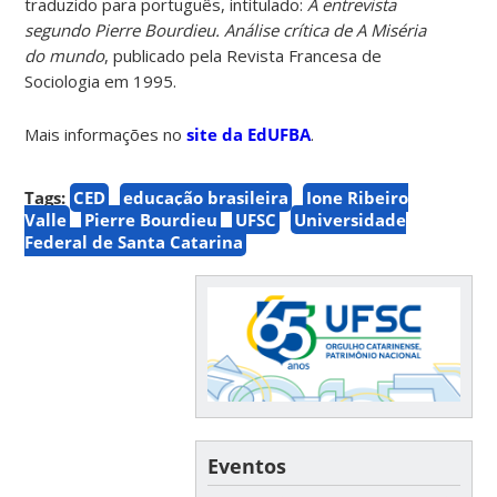
traduzido para português, intitulado:
A entrevista
segundo Pierre Bourdieu. Análise crítica de A Miséria
do mundo
, publicado pela Revista Francesa de
Sociologia em 1995.
Mais informações no
site da EdUFBA
.
Tags:
CED
educação brasileira
Ione Ribeiro
Valle
Pierre Bourdieu
UFSC
Universidade
Federal de Santa Catarina
Eventos