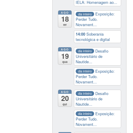
IELA: Homenagem ao...
AGO
Exposição:
dia inteiro
18
Perder Tudo.
Novament...
ter
14:00
Soberania
tecnológica e digital
AGO
Desafio
dia inteiro
19
Universitário de
Nautide...
qua
Exposição:
dia inteiro
Perder Tudo.
Novament...
AGO
Desafio
dia inteiro
20
Universitário de
Nautide...
qui
Exposição:
dia inteiro
Perder Tudo.
Novament...