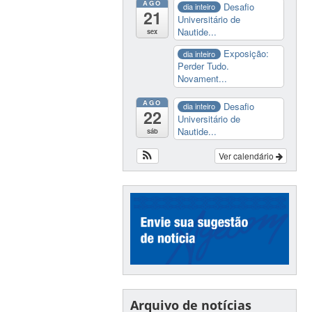
AGO
Desafio
dia inteiro
21
Universitário de
Nautide...
sex
Exposição:
dia inteiro
Perder Tudo.
Novament...
AGO
Desafio
dia inteiro
22
Universitário de
Nautide...
sáb
Ver calendário
Arquivo de notícias