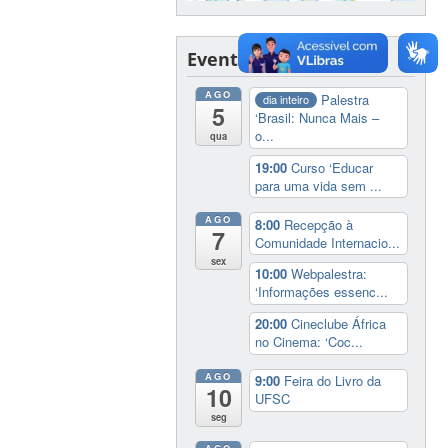
Eventos
AGO
Palestra
dia inteiro
5
‘Brasil: Nunca Mais –
o...
qua
19:00
Curso ‘Educar
para uma vida sem ...
AGO
8:00
Recepção à
7
Comunidade Internacio...
sex
10:00
Webpalestra:
‘Informações essenc...
20:00
Cineclube África
no Cinema: ‘Coc...
AGO
9:00
Feira do Livro da
10
UFSC
seg
AGO