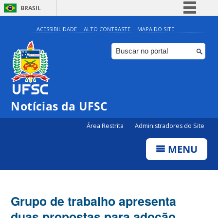
BRASIL
Simplifique!
ACESSIBILIDADE
ALTO CONTRASTE
MAPA DO SITE
Comunica BR
Participe
Acesso à informação
Legislação
Notícias da UFSC
Canais
Área Restrita
Administradores do Site
MENU
Grupo de trabalho apresenta
duas propostas para adoção