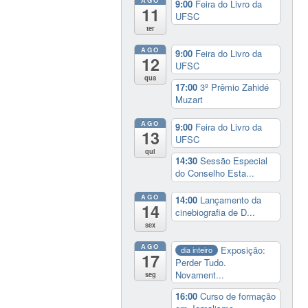
9:00
Feira do Livro da
11
UFSC
ter
AGO
9:00
Feira do Livro da
12
UFSC
qua
17:00
3º Prêmio Zahidé
Muzart
AGO
9:00
Feira do Livro da
13
UFSC
qui
14:30
Sessão Especial
do Conselho Esta...
AGO
14:00
Lançamento da
14
cinebiografia de D...
sex
AGO
Exposição:
dia inteiro
17
Perder Tudo.
Novament...
seg
16:00
Curso de formação