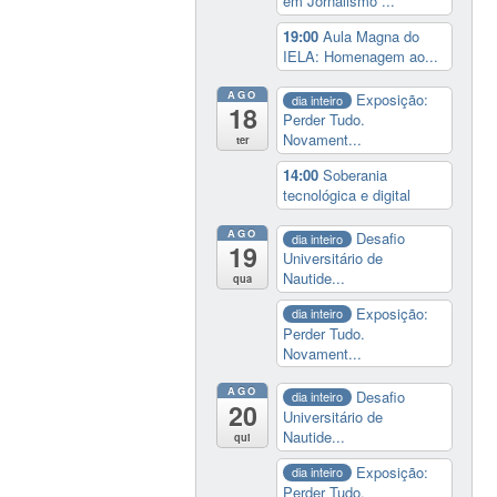
em Jornalismo ...
19:00
Aula Magna do
IELA: Homenagem ao...
AGO
Exposição:
dia inteiro
18
Perder Tudo.
Novament...
ter
14:00
Soberania
tecnológica e digital
AGO
Desafio
dia inteiro
19
Universitário de
Nautide...
qua
Exposição:
dia inteiro
Perder Tudo.
Novament...
AGO
Desafio
dia inteiro
20
Universitário de
Nautide...
qui
Exposição:
dia inteiro
Perder Tudo.