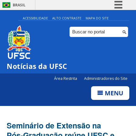
BRASIL
Simplifique!
ACESSIBILIDADE
ALTO CONTRASTE
MAPA DO SITE
Comunica BR
Participe
Acesso à informação
Legislação
Notícias da UFSC
Canais
Área Restrita
Administradores do Site
MENU
Seminário de Extensão na
Pós-Graduação reúne UFSC e