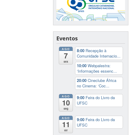
Eventos
AGO
8:00
Recepção à
7
Comunidade Internacio...
sex
10:00
Webpalestra:
‘Informações essenc...
20:00
Cineclube África
no Cinema: ‘Coc...
AGO
9:00
Feira do Livro da
10
UFSC
seg
AGO
9:00
Feira do Livro da
11
UFSC
ter