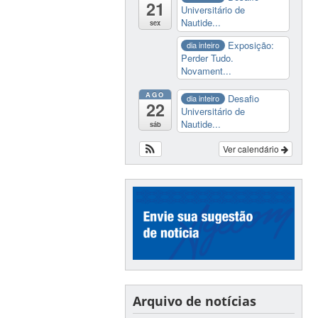
21
Universitário de
Nautide...
sex
Exposição:
dia inteiro
Perder Tudo.
Novament...
AGO
Desafio
dia inteiro
22
Universitário de
Nautide...
sáb
Ver calendário
Arquivo de notícias