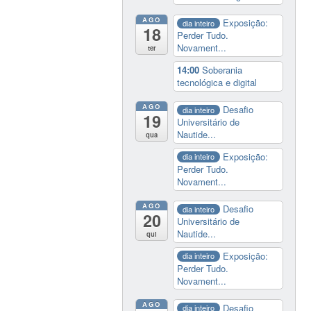
AGO
Exposição:
dia inteiro
18
Perder Tudo.
Novament...
ter
14:00
Soberania
tecnológica e digital
AGO
Desafio
dia inteiro
19
Universitário de
Nautide...
qua
Exposição:
dia inteiro
Perder Tudo.
Novament...
AGO
Desafio
dia inteiro
20
Universitário de
Nautide...
qui
Exposição:
dia inteiro
Perder Tudo.
Novament...
AGO
Desafio
dia inteiro