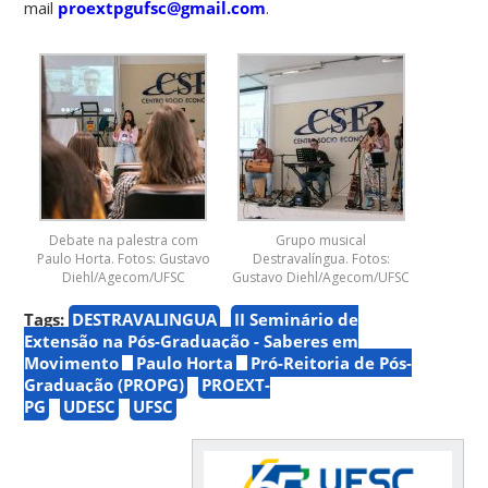
mail
proextpgufsc@gmail.com
.
Debate na palestra com
Grupo musical
Paulo Horta. Fotos: Gustavo
Destravalíngua. Fotos:
Diehl/Agecom/UFSC
Gustavo Diehl/Agecom/UFSC
Tags:
DESTRAVALINGUA
II Seminário de
Extensão na Pós-Graduação - Saberes em
Movimento
Paulo Horta
Pró-Reitoria de Pós-
Graduação (PROPG)
PROEXT-
PG
UDESC
UFSC