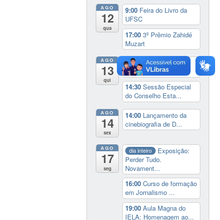
AGO
9:00
Feira do Livro da
12
UFSC
qua
17:00
3º Prêmio Zahidé
Muzart
AGO
9:00
Feira do Livro da
13
UFSC
qui
14:30
Sessão Especial
do Conselho Esta...
AGO
14:00
Lançamento da
14
cinebiografia de D...
sex
AGO
Exposição:
dia inteiro
17
Perder Tudo.
Novament...
seg
16:00
Curso de formação
em Jornalismo ...
19:00
Aula Magna do
IELA: Homenagem ao...