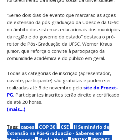
“Serão dois dias de evento que marcarão as ações
de extensão da pós-graduação da Udesc e da UFSC
no âmbito dos sistemas educacionais dos municípios
da região e do governo do estado” destaca o pró-
reitor de Pós-Graduação da UFSC, Werner Kraus
Junior, que reforça o convite à participação da
comunidade acadêmica e do público em geral.
Todas as categorias de inscrição (apresentador,
ouvinte, participante) são gratuitas e podem ser
realizadas até 5 de novembro pelo
site do Proext-
PG
. Participantes inscritos terão direito a certificado
de até 20 horas.
(mais…)
Tags:
capes
COP 30
CSE
II Seminário de
Extensão na Pós-Graduação - Saberes em
Movimento
Paulo Horta
PROEX
PROEXT-