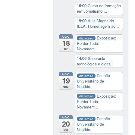
16:00
Curso de formação
em Jornalismo ...
19:00
Aula Magna do
IELA: Homenagem ao...
AGO
Exposição:
dia inteiro
18
Perder Tudo.
Novament...
ter
14:00
Soberania
tecnológica e digital
AGO
Desafio
dia inteiro
19
Universitário de
Nautide...
qua
Exposição:
dia inteiro
Perder Tudo.
Novament...
AGO
Desafio
dia inteiro
20
Universitário de
Nautide...
qui