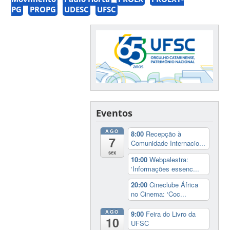
PG
PROPG
UDESC
UFSC
Eventos
AGO
8:00
Recepção à
7
Comunidade Internacio...
sex
10:00
Webpalestra:
‘Informações essenc...
20:00
Cineclube África
no Cinema: ‘Coc...
AGO
9:00
Feira do Livro da
10
UFSC