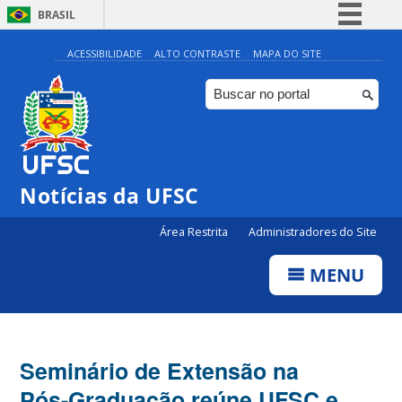
BRASIL
Simplifique!
ACESSIBILIDADE
ALTO CONTRASTE
MAPA DO SITE
Comunica BR
Participe
Acesso à informação
Legislação
Notícias da UFSC
Canais
Área Restrita
Administradores do Site
MENU
Seminário de Extensão na
Pós-Graduação reúne UFSC e