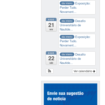
Exposição:
dia inteiro
Perder Tudo.
Novament...
AGO
Desafio
dia inteiro
21
Universitário de
Nautide...
sex
Exposição:
dia inteiro
Perder Tudo.
Novament...
AGO
Desafio
dia inteiro
22
Universitário de
Nautide...
sáb
Ver calendário