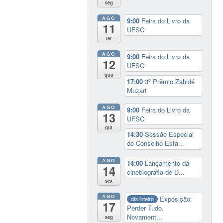
seg
AGO
9:00
Feira do Livro da
11
UFSC
ter
AGO
9:00
Feira do Livro da
12
UFSC
qua
17:00
3º Prêmio Zahidé
Muzart
AGO
9:00
Feira do Livro da
13
UFSC
qui
14:30
Sessão Especial
do Conselho Esta...
AGO
14:00
Lançamento da
14
cinebiografia de D...
sex
AGO
Exposição:
dia inteiro
17
Perder Tudo.
Novament...
seg