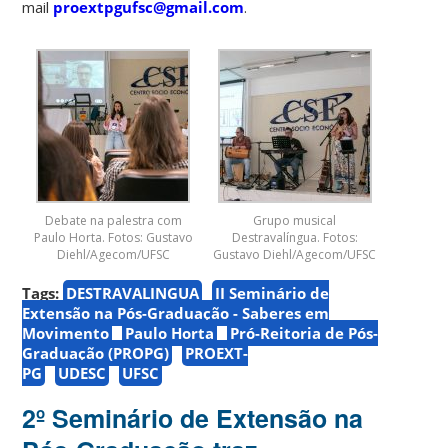
mail
proextpgufsc@gmail.com
.
Debate na palestra com
Grupo musical
Paulo Horta. Fotos: Gustavo
Destravalíngua. Fotos:
Diehl/Agecom/UFSC
Gustavo Diehl/Agecom/UFSC
Tags:
DESTRAVALINGUA
II Seminário de
Extensão na Pós-Graduação - Saberes em
Movimento
Paulo Horta
Pró-Reitoria de Pós-
Graduação (PROPG)
PROEXT-
PG
UDESC
UFSC
2º Seminário de Extensão na