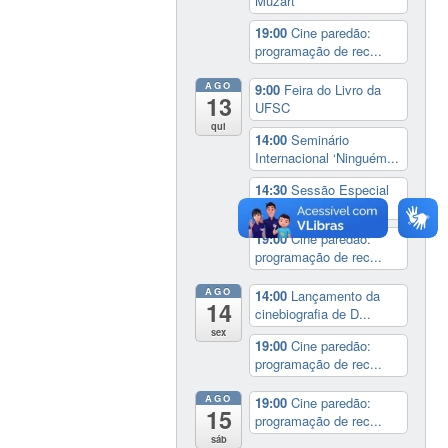
Muzart
19:00
Cine paredão:
programação de rec...
AGO
9:00
Feira do Livro da
13
UFSC
qui
14:00
Seminário
Internacional ‘Ninguém...
14:30
Sessão Especial
do Conselho Esta...
19:00
Cine paredão:
programação de rec...
AGO
14:00
Lançamento da
14
cinebiografia de D...
sex
19:00
Cine paredão:
programação de rec...
AGO
19:00
Cine paredão:
15
programação de rec...
sáb