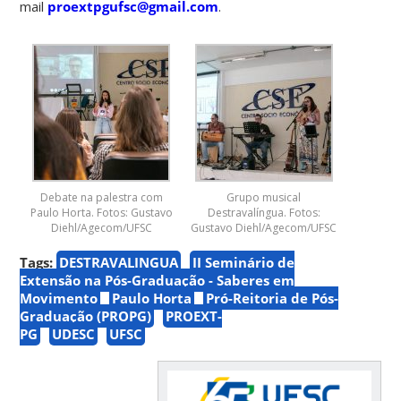
mail
proextpgufsc@gmail.com
.
Debate na palestra com
Grupo musical
Paulo Horta. Fotos: Gustavo
Destravalíngua. Fotos:
Diehl/Agecom/UFSC
Gustavo Diehl/Agecom/UFSC
Tags:
DESTRAVALINGUA
II Seminário de
Extensão na Pós-Graduação - Saberes em
Movimento
Paulo Horta
Pró-Reitoria de Pós-
Graduação (PROPG)
PROEXT-
PG
UDESC
UFSC