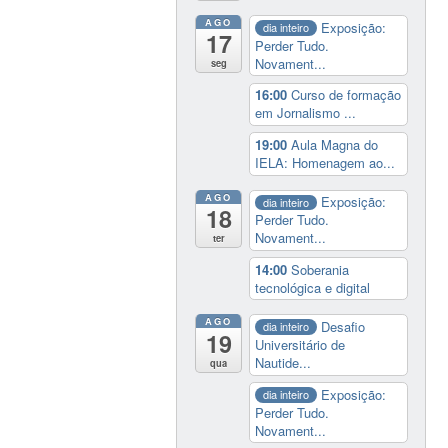
AGO
Exposição:
dia inteiro
17
Perder Tudo.
Novament...
seg
16:00
Curso de formação
em Jornalismo ...
19:00
Aula Magna do
IELA: Homenagem ao...
AGO
Exposição:
dia inteiro
18
Perder Tudo.
Novament...
ter
14:00
Soberania
tecnológica e digital
AGO
Desafio
dia inteiro
19
Universitário de
Nautide...
qua
Exposição:
dia inteiro
Perder Tudo.
Novament...