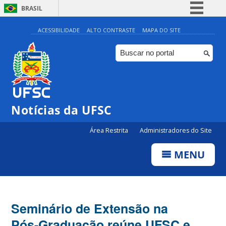
BRASIL
Simplifique!
ACESSIBILIDADE
ALTO CONTRASTE
MAPA DO SITE
Comunica BR
Participe
Acesso à informação
Legislação
Notícias da UFSC
Canais
Área Restrita
Administradores do Site
MENU
Seminário de Extensão na
Pós-Graduação reúne UFSC e