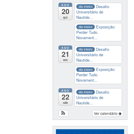
AGO
Desafio
dia inteiro
20
Universitário de
Nautide...
qui
Exposição:
dia inteiro
Perder Tudo.
Novament...
AGO
Desafio
dia inteiro
21
Universitário de
Nautide...
sex
Exposição:
dia inteiro
Perder Tudo.
Novament...
AGO
Desafio
dia inteiro
22
Universitário de
Nautide...
sáb
Ver calendário