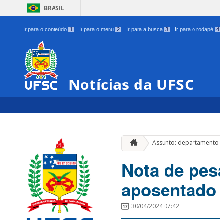
BRASIL
Ir para o conteúdo
1
Ir para o menu
2
Ir para a busca
3
Ir para o rodapé
4
Notícias da UFSC
Assunto: departamento 
Nota de pesa
aposentado 
30/04/2024 07:42