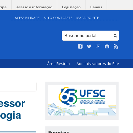
cipe
Acesso à informação
Legislação
Canais
ACESSIBILIDADE
ALTO CONTRASTE
MAPA DO SITE
Área Restrita
Administradores do Site
fessor
ogia
Eventos