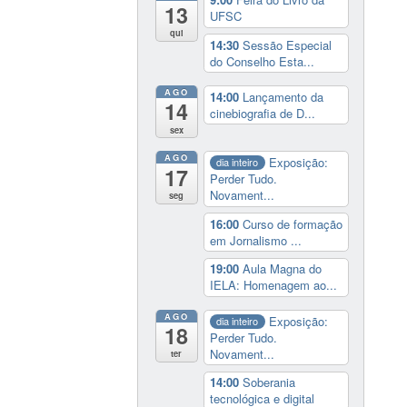
13
UFSC
qui
14:30
Sessão Especial
do Conselho Esta...
AGO
14:00
Lançamento da
14
cinebiografia de D...
sex
AGO
Exposição:
dia inteiro
17
Perder Tudo.
Novament...
seg
16:00
Curso de formação
em Jornalismo ...
19:00
Aula Magna do
IELA: Homenagem ao...
AGO
Exposição:
dia inteiro
18
Perder Tudo.
Novament...
ter
14:00
Soberania
tecnológica e digital