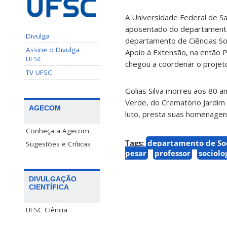
A Universidade Federal de Sa
aposentado do departamento d
Divulga
departamento de Ciências So
Assine o Divulga
Apoio à Extensão, na então P
UFSC
chegou a coordenar o projeto
TV UFSC
Golias Silva morreu aos 80 an
Verde, do Crematório Jardim 
AGECOM
luto, presta suas homenagens 
Conheça a Agecom
Tags:
departamento de Soc
Sugestões e Críticas
pesar
professor
sociolo
DIVULGAÇÃO
CIENTÍFICA
UFSC Ciência