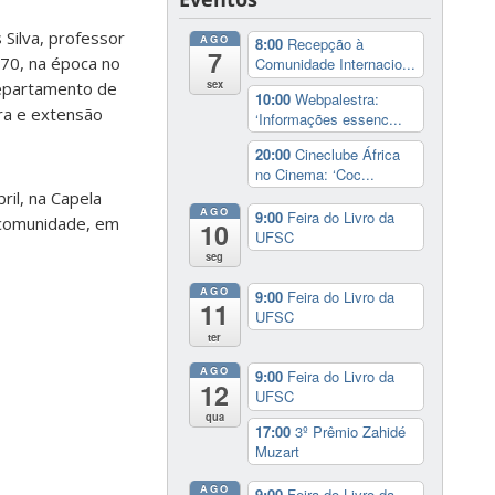
 Silva, professor
AGO
8:00
Recepção à
7
970, na época no
Comunidade Internacio...
sex
Departamento de
10:00
Webpalestra:
ura e extensão
‘Informações essenc...
20:00
Cineclube África
no Cinema: ‘Coc...
ril, na Capela
AGO
9:00
Feira do Livro da
a comunidade, em
10
UFSC
seg
AGO
9:00
Feira do Livro da
11
UFSC
ter
AGO
9:00
Feira do Livro da
12
UFSC
qua
17:00
3º Prêmio Zahidé
Muzart
AGO
9:00
Feira do Livro da