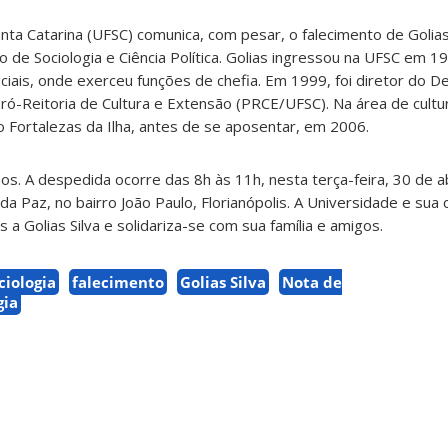
nta Catarina (UFSC) comunica, com pesar, o falecimento de Golias
e Sociologia e Ciência Política. Golias ingressou na UFSC em 1
ciais, onde exerceu funções de chefia. Em 1999, foi diretor do 
ró-Reitoria de Cultura e Extensão (PRCE/UFSC). Na área de cult
 Fortalezas da Ilha, antes de se aposentar, em 2006.
os. A despedida ocorre das 8h às 11h, nesta terça-feira, 30 de ab
da Paz, no bairro João Paulo, Florianópolis. A Universidade e su
a Golias Silva e solidariza-se com sua família e amigos.
iologia
falecimento
Golias Silva
Nota de
gia