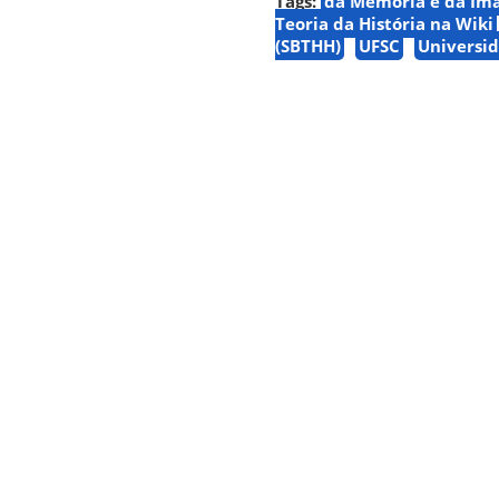
Tags:
da Memória e da Im
Teoria da História na Wiki
(SBTHH)
UFSC
Universid