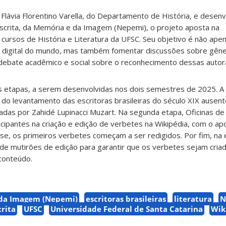
lávia Florentino Varella, do Departamento de História, e desenv
Escrita, da Memória e da Imagem (Nepemi), o projeto aposta na
s cursos de História e Literatura da UFSC. Seu objetivo é não ap
a digital do mundo, mas também fomentar discussões sobre gêner
o debate acadêmico e social sobre o reconhecimento dessas autor
ês etapas, a serem desenvolvidas nos dois semestres de 2025. A fa
á do levantamento das escritoras brasileiras do século XIX ausent
das por Zahidé Lupinacci Muzart. Na segunda etapa, Oficinas de 
cipantes na criação e edição de verbetes na Wikipédia, com o ap
se, os primeiros verbetes começam a ser redigidos. Por fim, na 
 de mutirões de edição para garantir que os verbetes sejam cri
conteúdo.
da Imagem (Nepemi)
escritoras brasileiras
literatura
N
crita
UFSC
Universidade Federal de Santa Catarina
Wik