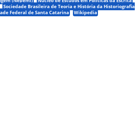
agem (Nepemi)
Núcleo de Estudos em Políticas da Escrita
Sociedade Brasileira de Teoria e História da Historiografia
ade Federal de Santa Catarina
Wikipedia