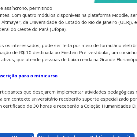
 e assíncrono, permitindo
ipantes. Com quatro módulos disponíveis na plataforma Moodle, se
Altmayer, da Universidade do Estado do Rio de Janeiro (UERJ), e
deral do Oeste do Pará (Ufopa).
dos os interessados, pode ser feita por meio de formulário eletrôn
doação de R$ 10 destinada ao Einstein Pré-vestibular, um cursinho
ucrativos, que atende pessoas de baixa renda na Grande Florianópo
nscrição para o minicurso
participantes que desejarem implementar atividades pedagógicas 
a em contexto universitário receberão suporte especializado po
um certificado de 30 horas e receberão a Coleção Humanidades Di