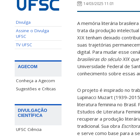
14/03/2025 11:01
Divulga
A memória literária brasileir
trata da produção intelectua
Assine o Divulga
UFSC
XIX tenham deixado contribuiç
suas trajetórias permanecem 
TV UFSC
digital. Para mudar esse cen
brasileiras do século XIX que
Universidade Federal de Sant
AGECOM
conhecimento sobre essas au
Conheça a Agecom
Sugestões e Críticas
O projeto é inspirado no tra
Lupinacci Muzart (1939-2015)
literatura feminina no Brasil
DIVULGAÇÃO
Estudos de Literatura Feminin
CIENTÍFICA
recuperar a produção literári
tradicional. Sua obra
Escritora
UFSC Ciência
e serve como base para a se