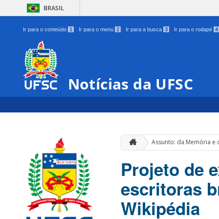
BRASIL
Ir para o conteúdo
1
Ir para o menu
2
Ir para a busca
3
Ir para o rodapé
4
Notícias da UFSC
Assunto: da Memória e
Projeto de 
escritoras b
Wikipédia