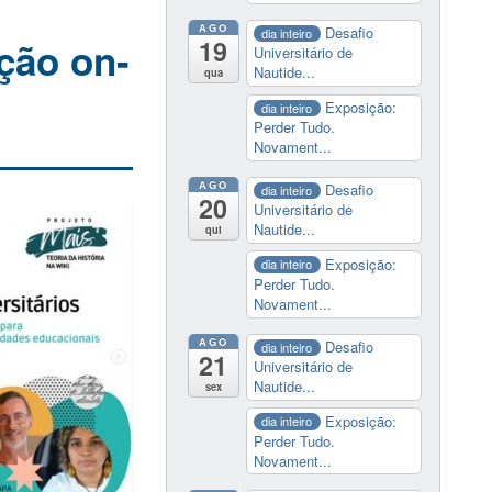
AGO
Desafio
dia inteiro
19
ição on-
Universitário de
Nautide...
qua
Exposição:
dia inteiro
Perder Tudo.
Novament...
AGO
Desafio
dia inteiro
20
Universitário de
Nautide...
qui
Exposição:
dia inteiro
Perder Tudo.
Novament...
AGO
Desafio
dia inteiro
21
Universitário de
Nautide...
sex
Exposição:
dia inteiro
Perder Tudo.
Novament...