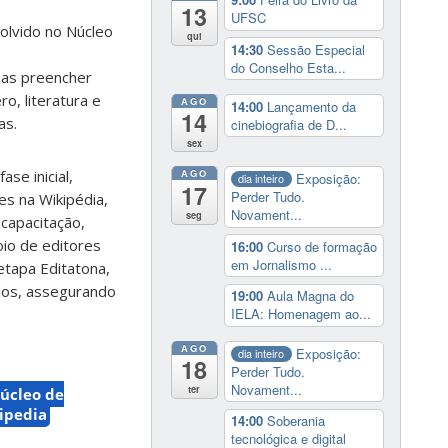
13
UFSC
olvido no Núcleo
qui
14:30
Sessão Especial
do Conselho Esta...
enas preencher
o, literatura e
AGO
14:00
Lançamento da
14
as.
cinebiografia de D...
sex
se inicial,
AGO
Exposição:
dia inteiro
17
Perder Tudo.
es na Wikipédia,
Novament...
seg
capacitação,
oio de editores
16:00
Curso de formação
em Jornalismo ...
etapa Editatona,
ados, assegurando
19:00
Aula Magna do
IELA: Homenagem ao...
AGO
Exposição:
dia inteiro
18
Perder Tudo.
Novament...
ter
úcleo de
ipedia
14:00
Soberania
tecnológica e digital