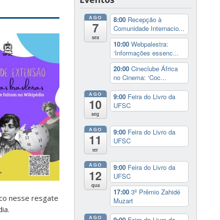
AGO
8:00
Recepção à
7
Comunidade Internacio...
sex
10:00
Webpalestra:
‘Informações essenc...
20:00
Cineclube África
no Cinema: ‘Coc...
AGO
9:00
Feira do Livro da
10
UFSC
seg
AGO
9:00
Feira do Livro da
11
UFSC
ter
AGO
9:00
Feira do Livro da
12
UFSC
qua
17:00
3º Prêmio Zahidé
rco nesse resgate
Muzart
ia.
AGO
9:00
Feira do Livro da