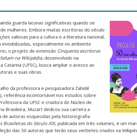
a ainda guarda lacunas significativas quando se
l de mulheres. Embora muitas escritoras do século
ões valiosas para a cultura e a literatura nacional,
invisibilizadas, especialmente no ambiente
ário, o projeto de extensão
Cinquenta escritoras
 faltam na Wikipédia
, desenvolvido na
a Catarina (UFSC), busca ampliar o acesso ao
toras e suas obras.
balho da professora e pesquisadora Zahidé
, referência incontornável nos estudos sobre
. Professora da UFSC e criadora do Núcleo de
a Brasileira, Muzart dedicou sua carreira a
a de autoras esquecidas pela historiografia
s Brasileiras do Século XIX
, publicada em três volumes, é um ma
leção das 50 autoras que terão seus verbetes criados na Wikipéd