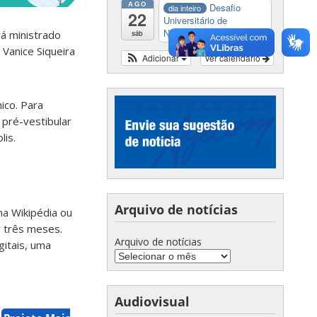
AGO
Desafio
dia inteiro
22
Universitário de
Nautide...
rá ministrado
sáb
 Vanice Siqueira
Adicionar
Ver calendário
ico. Para
 pré-vestibular
lis.
Arquivo de notícias
na Wikipédia ou
r três meses.
Arquivo de notícias
gitais, uma
Audiovisual