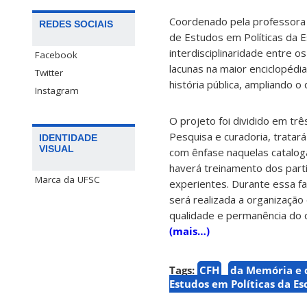
Coordenado pela professora F
REDES SOCIAIS
de Estudos em Políticas da 
interdisciplinaridade entre o
Facebook
lacunas na maior enciclopédi
Twitter
história pública, ampliando 
Instagram
O projeto foi dividido em tr
Pesquisa e curadoria, tratar
IDENTIDADE
VISUAL
com ênfase naquelas cataloga
haverá treinamento dos parti
Marca da UFSC
experientes. Durante essa fa
será realizada a organização
qualidade e permanência do 
(mais…)
Tags:
CFH
da Memória e 
Estudos em Políticas da Es