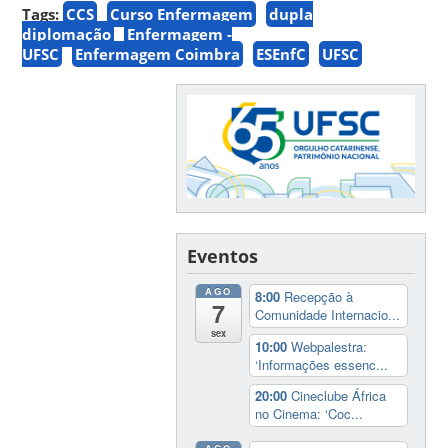
Tags:
CCS
Curso Enfermagem
dupla
diplomação
Enfermagem -
UFSC
Enfermagem Coimbra
ESEnfC
UFSC
Eventos
AGO
8:00
Recepção à
7
Comunidade Internacio...
sex
10:00
Webpalestra:
‘Informações essenc...
20:00
Cineclube África
no Cinema: ‘Coc...
AGO