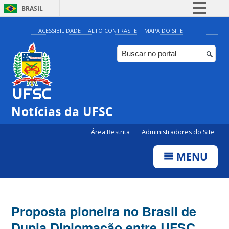
BRASIL
Simplifique!
ACESSIBILIDADE
ALTO CONTRASTE
MAPA DO SITE
Comunica BR
Participe
Acesso à informação
Legislação
Notícias da UFSC
Canais
Área Restrita
Administradores do Site
MENU
Proposta pioneira no Brasil de
Dupla Diplomação entre UFSC