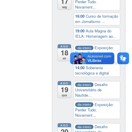
17
Perder Tudo.
Novament...
seg
16:00
Curso de formação
em Jornalismo ...
19:00
Aula Magna do
IELA: Homenagem ao...
AGO
Exposição:
dia inteiro
18
Perder Tudo.
Novament...
ter
14:00
Soberania
tecnológica e digital
AGO
Desafio
dia inteiro
19
Universitário de
Nautide...
qua
Exposição:
dia inteiro
Perder Tudo.
Novament...
AGO
Desafio
dia inteiro
20
Universitário de