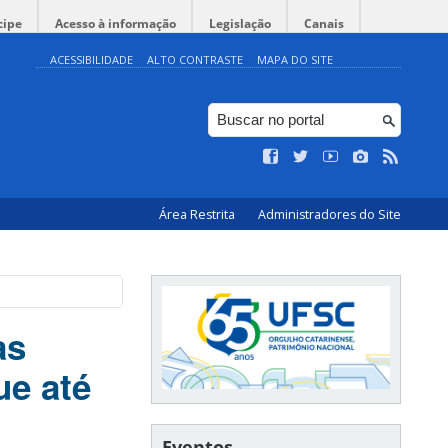
cipe
Acesso à informação
Legislação
Canais
ACESSIBILIDADE
ALTO CONTRASTE
MAPA DO SITE
Área Restrita
Administradores do Site
as
ue até
Eventos