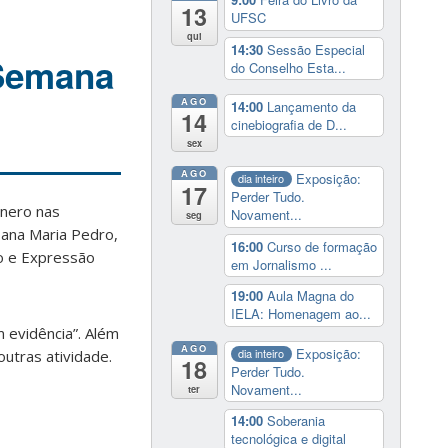
13
UFSC
qui
14:30
Sessão Especial
 Semana
do Conselho Esta...
AGO
14:00
Lançamento da
14
cinebiografia de D...
sex
AGO
Exposição:
dia inteiro
17
Perder Tudo.
ênero nas
Novament...
seg
oana Maria Pedro,
16:00
Curso de formação
ão e Expressão
em Jornalismo ...
19:00
Aula Magna do
IELA: Homenagem ao...
m evidência”. Além
AGO
Exposição:
dia inteiro
outras atividade.
18
Perder Tudo.
Novament...
ter
14:00
Soberania
tecnológica e digital