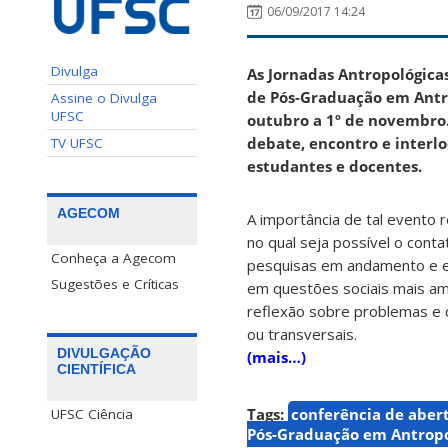
06/09/2017 14:24
Divulga
As Jornadas Antropológica
de Pós-Graduação
em Antro
Assine o Divulga
UFSC
outubro a 1º de novembro
debate, encontro e interlo
TV UFSC
estudantes e docentes.
AGECOM
A importância de tal evento 
no qual seja possível o con
Conheça a Agecom
pesquisas em andamento e e
Sugestões e Críticas
em questões sociais mais ampl
reflexão sobre problemas e 
ou transversais.
DIVULGAÇÃO
(mais…)
CIENTÍFICA
Tags:
conferência de aber
UFSC Ciência
Pós-Graduação em Antropo