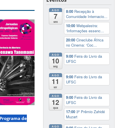
AGO
8:00
Recepção à
7
Comunidade Internacio...
sex
10:00
Webpalestra:
‘Informações essenc...
20:00
Cineclube África
no Cinema: ‘Coc...
AGO
9:00
Feira do Livro da
10
UFSC
seg
AGO
9:00
Feira do Livro da
11
UFSC
ter
AGO
9:00
Feira do Livro da
12
UFSC
qua
17:00
3º Prêmio Zahidé
Muzart
Programa de
AGO
9:00
Feira do Livro da