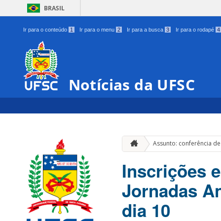
BRASIL
Ir para o conteúdo
1
Ir para o menu
2
Ir para a busca
3
Ir para o rodapé
4
Notícias da UFSC
Assunto: conferência de
Inscrições 
Jornadas An
dia 10