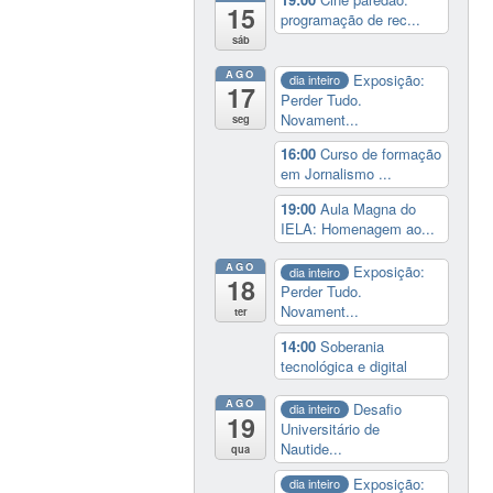
15
programação de rec...
sáb
AGO
Exposição:
dia inteiro
17
Perder Tudo.
Novament...
seg
16:00
Curso de formação
em Jornalismo ...
19:00
Aula Magna do
IELA: Homenagem ao...
AGO
Exposição:
dia inteiro
18
Perder Tudo.
Novament...
ter
14:00
Soberania
tecnológica e digital
AGO
Desafio
dia inteiro
19
Universitário de
Nautide...
qua
Exposição:
dia inteiro