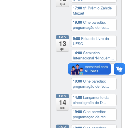
qua
17:00
3º Prêmio Zahidé
Muzart
19:00
Cine paredão:
programação de rec...
AGO
9:00
Feira do Livro da
13
UFSC
qui
14:00
Seminário
Internacional ‘Ninguém...
14:30
Sessão Especial
do Conselho Esta...
19:00
Cine paredão:
programação de rec...
AGO
14:00
Lançamento da
14
cinebiografia de D...
sex
19:00
Cine paredão:
programação de rec...
AGO
19:00
Cine paredão: