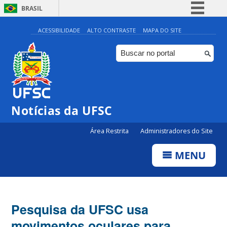
BRASIL
Simplifique!
ACESSIBILIDADE
ALTO CONTRASTE
MAPA DO SITE
Comunica BR
Participe
Acesso à informação
Legislação
Notícias da UFSC
Canais
Área Restrita
Administradores do Site
MENU
Pesquisa da UFSC usa
movimentos oculares para