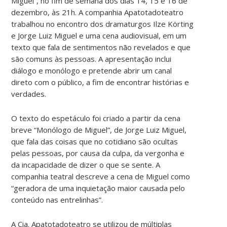
Miguel”, no fim de semana dos dias 14, 15 e 16 de
dezembro, às 21h. A companhia Apatotadoteatro
trabalhou no encontro dos dramaturgos Ilze Körting
e Jorge Luiz Miguel e uma cena audiovisual, em um
texto que fala de sentimentos não revelados e que
são comuns às pessoas. A apresentação inclui
diálogo e monólogo e pretende abrir um canal
direto com o público, a fim de encontrar histórias e
verdades.
O texto do espetáculo foi criado a partir da cena
breve “Monólogo de Miguel”, de Jorge Luiz Miguel,
que fala das coisas que no cotidiano são ocultas
pelas pessoas, por causa da culpa, da vergonha e
da incapacidade de dizer o que se sente. A
companhia teatral descreve a cena de Miguel como
“geradora de uma inquietação maior causada pelo
conteúdo nas entrelinhas”.
A Cia. Apatotadoteatro se utilizou de múltiplas