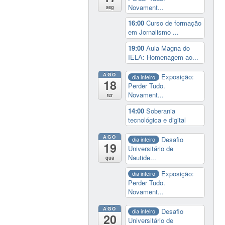
Novament...
seg
16:00
Curso de formação
em Jornalismo ...
19:00
Aula Magna do
IELA: Homenagem ao...
AGO
Exposição:
dia inteiro
18
Perder Tudo.
Novament...
ter
14:00
Soberania
tecnológica e digital
AGO
Desafio
dia inteiro
19
Universitário de
Nautide...
qua
Exposição:
dia inteiro
Perder Tudo.
Novament...
AGO
Desafio
dia inteiro
20
Universitário de