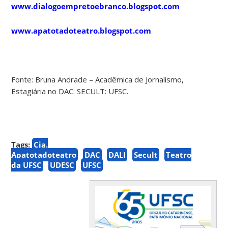
www.dialogoempretoebranco.blogspot.com
www.apatotadoteatro.blogspot.com
Fonte: Bruna Andrade – Acadêmica de Jornalismo,
Estagiária no DAC: SECULT: UFSC.
Tags:
Cia.
Apatotadoteatro
DAC
DALI
Secult
Teatro
da UFSC
UDESC
UFSC