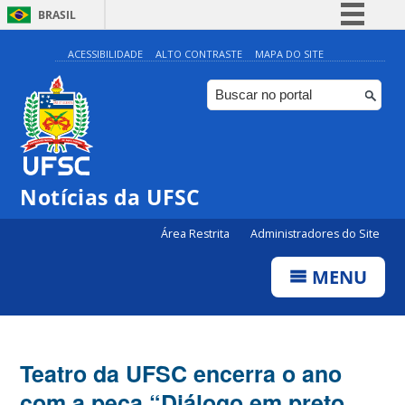
BRASIL
Simplifique!
ACESSIBILIDADE
ALTO CONTRASTE
MAPA DO SITE
Comunica BR
Participe
Acesso à informação
Legislação
Notícias da UFSC
Canais
Área Restrita
Administradores do Site
MENU
Teatro da UFSC encerra o ano
com a peça “Diálogo em preto