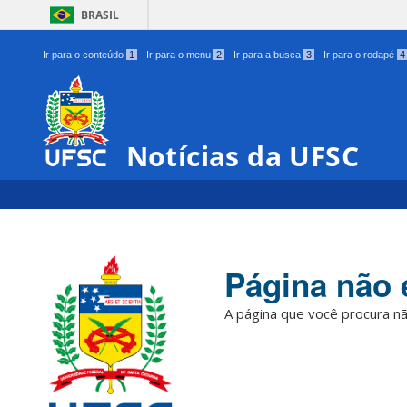
BRASIL
Ir para o conteúdo
1
Ir para o menu
2
Ir para a busca
3
Ir para o rodapé
4
Notícias da UFSC
Página não 
A página que você procura nã