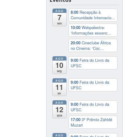
AGO
8:00
Recepção à
7
Comunidade Internacio...
sex
10:00
Webpalestra:
‘Informações essenc...
20:00
Cineclube África
no Cinema: ‘Coc...
AGO
9:00
Feira do Livro da
10
UFSC
seg
AGO
9:00
Feira do Livro da
11
UFSC
ter
AGO
9:00
Feira do Livro da
12
UFSC
qua
17:00
3º Prêmio Zahidé
Muzart
AGO
9:00
Feira do Livro da