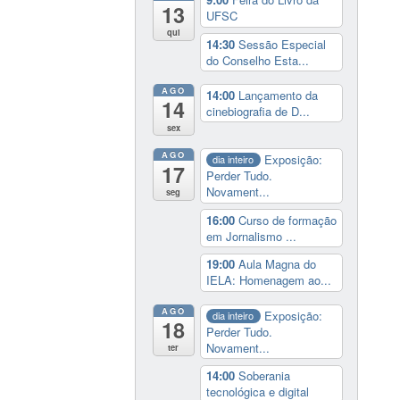
13
UFSC
qui
14:30
Sessão Especial
do Conselho Esta...
AGO
14:00
Lançamento da
14
cinebiografia de D...
sex
AGO
Exposição:
dia inteiro
17
Perder Tudo.
Novament...
seg
16:00
Curso de formação
em Jornalismo ...
19:00
Aula Magna do
IELA: Homenagem ao...
AGO
Exposição:
dia inteiro
18
Perder Tudo.
Novament...
ter
14:00
Soberania
tecnológica e digital