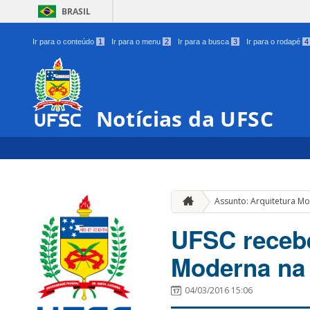
BRASIL
Ir para o conteúdo
1
Ir para o menu
2
Ir para a busca
3
Ir para o rodapé
4
Notícias da UFSC
Assunto: Arquitetura M
UFSC recebe
Moderna na 
04/03/2016 15:06