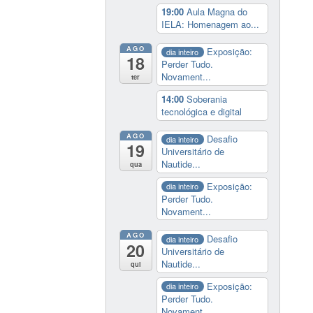
19:00
Aula Magna do
IELA: Homenagem ao...
AGO
Exposição:
dia inteiro
18
Perder Tudo.
Novament...
ter
14:00
Soberania
tecnológica e digital
AGO
Desafio
dia inteiro
19
Universitário de
Nautide...
qua
Exposição:
dia inteiro
Perder Tudo.
Novament...
AGO
Desafio
dia inteiro
20
Universitário de
Nautide...
qui
Exposição:
dia inteiro
Perder Tudo.
Novament...