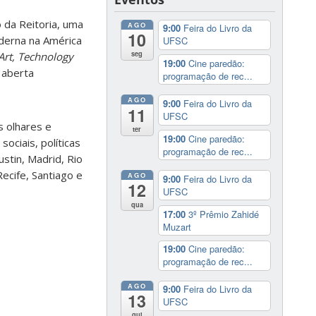
 da Reitoria, uma
AGO
9:00
Feira do Livro da
10
derna na América
UFSC
seg
Art, Technology
19:00
Cine paredão:
 aberta
programação de rec...
AGO
9:00
Feira do Livro da
11
UFSC
s olhares e
ter
19:00
Cine paredão:
ociais, políticas
programação de rec...
stin, Madrid, Rio
ecife, Santiago e
AGO
9:00
Feira do Livro da
12
UFSC
qua
17:00
3º Prêmio Zahidé
Muzart
19:00
Cine paredão:
programação de rec...
AGO
9:00
Feira do Livro da
13
UFSC
qui