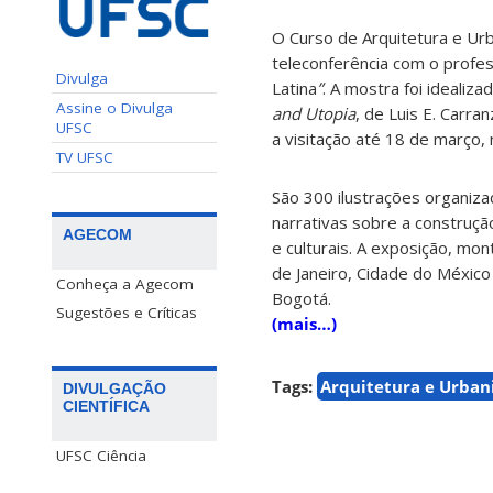
O Curso de Arquitetura e Urb
teleconferência com o profe
Divulga
Latina
”
. A mostra foi idealiz
Assine o Divulga
and Utopia
, de Luis E. Carra
UFSC
a visitação até 18 de março, n
TV UFSC
São 300 ilustrações organiza
narrativas sobre a construçã
AGECOM
e culturais. A exposição, mo
de Janeiro, Cidade do México
Conheça a Agecom
Bogotá.
Sugestões e Críticas
(mais…)
Tags:
Arquitetura e Urba
DIVULGAÇÃO
CIENTÍFICA
UFSC Ciência