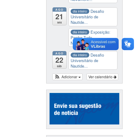
AGO
Desafio
dia inteiro
21
Universitário de
Nautide...
sex
Exposição:
dia inteiro
Perder Tudo.
Novament...
AGO
Desafio
dia inteiro
22
Universitário de
Nautide...
sáb
Adicionar
Ver calendário