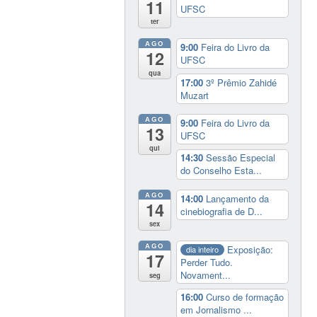
11
UFSC
ter
AGO
9:00
Feira do Livro da
12
UFSC
qua
17:00
3º Prêmio Zahidé
Muzart
AGO
9:00
Feira do Livro da
13
UFSC
qui
14:30
Sessão Especial
do Conselho Esta...
AGO
14:00
Lançamento da
14
cinebiografia de D...
sex
AGO
Exposição:
dia inteiro
17
Perder Tudo.
Novament...
seg
16:00
Curso de formação
em Jornalismo ...