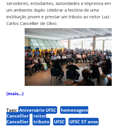
servidores, estudantes, autoridades e imprensa em
um ambiente duplo: celebrar a história de uma
instituição jovem e prestar um tributo ao reitor Luiz
Carlos Cancellier de Olivo.
(mais…)
Tags:
Aniversário UFSC
homenagem
Cancellier
reitor
Cancellier
tributo
UFSC
UFSC 57 anos