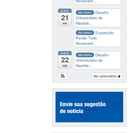
Novament...
AGO
Desafio
dia inteiro
21
Universitário de
Nautide...
sex
Exposição:
dia inteiro
Perder Tudo.
Novament...
AGO
Desafio
dia inteiro
22
Universitário de
Nautide...
sáb
Ver calendário