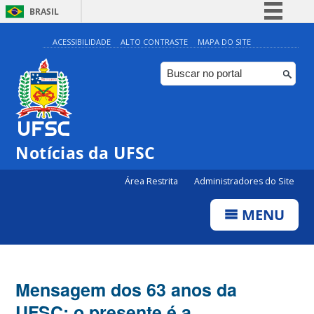
BRASIL
Simplifique!
ACESSIBILIDADE
ALTO CONTRASTE
MAPA DO SITE
Comunica BR
Participe
Acesso à informação
Legislação
Notícias da UFSC
Canais
Área Restrita
Administradores do Site
MENU
Mensagem dos 63 anos da
UFSC: o presente é a