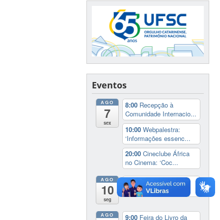
Eventos
AGO
8:00
Recepção à
7
Comunidade Internacio...
sex
10:00
Webpalestra:
‘Informações essenc...
20:00
Cineclube África
no Cinema: ‘Coc...
AGO
9:00
Feira do Livro da
10
UFSC
seg
AGO
9:00
Feira do Livro da