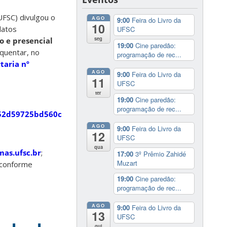
UFSC) divulgou o
AGO
9:00
Feira do Livro da
10
datos
UFSC
seg
o e presencial
19:00
Cine paredão:
quentar, no
programação de rec...
taria nº
AGO
9:00
Feira do Livro da
11
UFSC
ter
19:00
Cine paredão:
programação de rec...
1/8b52d59725bd560c83257e03004102ff/$FILE/5%C2%AA%20C
AGO
9:00
Feira do Livro da
12
UFSC
qua
mas.ufsc.br
;
17:00
3º Prêmio Zahidé
Muzart
 conforme
19:00
Cine paredão:
programação de rec...
AGO
9:00
Feira do Livro da
13
UFSC
qui