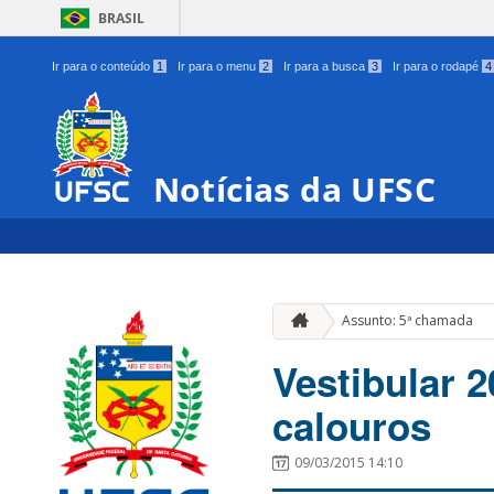
BRASIL
Ir para o conteúdo
1
Ir para o menu
2
Ir para a busca
3
Ir para o rodapé
4
Notícias da UFSC
Assunto: 5ª chamada
Vestibular 
calouros
09/03/2015 14:10