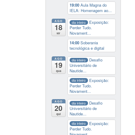
19:00
Aula Magna do
IELA: Homenagem ao...
AGO
Exposição:
dia inteiro
18
Perder Tudo.
Novament...
ter
14:00
Soberania
tecnológica e digital
AGO
Desafio
dia inteiro
19
Universitário de
Nautide...
qua
Exposição:
dia inteiro
Perder Tudo.
Novament...
AGO
Desafio
dia inteiro
20
Universitário de
Nautide...
qui
Exposição:
dia inteiro
Perder Tudo.
Novament...