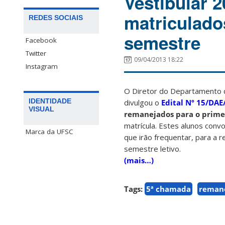
Vestibular 
matriculado
REDES SOCIAIS
semestre
Facebook
Twitter
09/04/2013 18:22
Instagram
O Diretor do Departamento de
IDENTIDADE
divulgou o
Edital Nº 15/DA
VISUAL
remanejados para o prime
matrícula. Estes alunos con
Marca da UFSC
que irão frequentar, para a 
semestre letivo.
(mais…)
Tags:
5ª chamada
reman