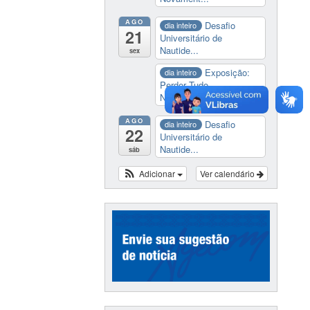
AGO
Desafio
dia inteiro
21
Universitário de
Nautide...
sex
Exposição:
dia inteiro
Perder Tudo.
Novament...
AGO
Desafio
dia inteiro
22
Universitário de
Nautide...
sáb
Adicionar
Ver calendário