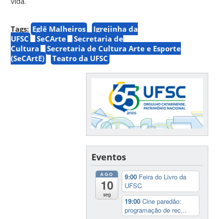
vida.
Tags:
Eglê Malheiros
Igrejinha da
UFSC
SeCArte
Secretaria de
Cultura
Secretaria de Cultura Arte e Esporte
(SeCArtE)
Teatro da UFSC
Eventos
AGO
9:00
Feira do Livro da
10
UFSC
seg
19:00
Cine paredão:
programação de rec...