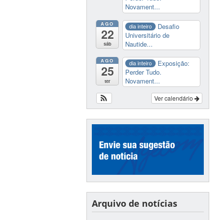
Novament...
AGO
Desafio
dia inteiro
22
Universitário de
Nautide...
sáb
AGO
Exposição:
dia inteiro
25
Perder Tudo.
Novament...
ter
Ver calendário
Arquivo de notícias