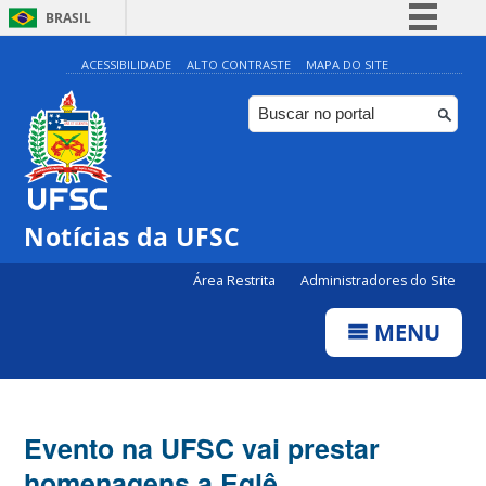
BRASIL
Simplifique!
ACESSIBILIDADE
ALTO CONTRASTE
MAPA DO SITE
Comunica BR
Participe
Acesso à informação
Legislação
Notícias da UFSC
Canais
Área Restrita
Administradores do Site
MENU
Evento na UFSC vai prestar
homenagens a Eglê