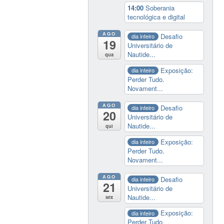
14:00
Soberania
tecnológica e digital
AGO
Desafio
dia inteiro
19
Universitário de
Nautide...
qua
Exposição:
dia inteiro
Perder Tudo.
Novament...
AGO
Desafio
dia inteiro
20
Universitário de
Nautide...
qui
Exposição:
dia inteiro
Perder Tudo.
Novament...
AGO
Desafio
dia inteiro
21
Universitário de
Nautide...
sex
Exposição:
dia inteiro
Perder Tudo.