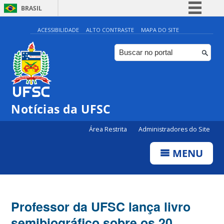
BRASIL
Simplifique!
ACESSIBILIDADE
ALTO CONTRASTE
MAPA DO SITE
Comunica BR
Participe
Acesso à informação
Legislação
Notícias da UFSC
Canais
Área Restrita
Administradores do Site
MENU
Professor da UFSC lança livro
semibiográfico sobre os 20