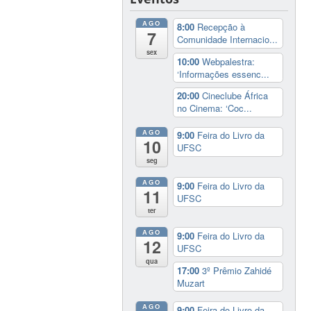
AGO
8:00
Recepção à
7
Comunidade Internacio...
sex
10:00
Webpalestra:
‘Informações essenc...
20:00
Cineclube África
no Cinema: ‘Coc...
AGO
9:00
Feira do Livro da
10
UFSC
seg
AGO
9:00
Feira do Livro da
11
UFSC
ter
AGO
9:00
Feira do Livro da
12
UFSC
qua
17:00
3º Prêmio Zahidé
Muzart
AGO
9:00
Feira do Livro da