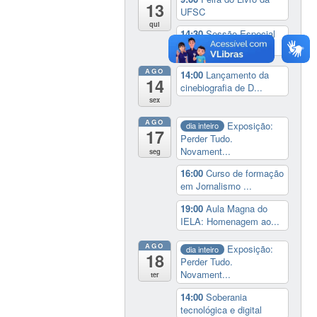
13
UFSC
qui
14:30
Sessão Especial
do Conselho Esta...
AGO
14:00
Lançamento da
14
cinebiografia de D...
sex
AGO
Exposição:
dia inteiro
17
Perder Tudo.
Novament...
seg
16:00
Curso de formação
em Jornalismo ...
19:00
Aula Magna do
IELA: Homenagem ao...
AGO
Exposição:
dia inteiro
18
Perder Tudo.
Novament...
ter
14:00
Soberania
tecnológica e digital