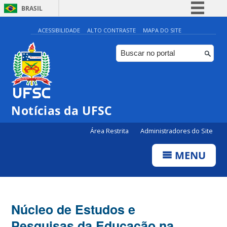
BRASIL
Simplifique!
ACESSIBILIDADE
ALTO CONTRASTE
MAPA DO SITE
Comunica BR
Participe
Acesso à informação
Legislação
Notícias da UFSC
Canais
Área Restrita
Administradores do Site
MENU
Núcleo de Estudos e
Pesquisas da Educação na