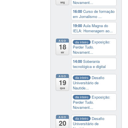
Novament...
seg
16:00
Curso de formação
em Jornalismo ...
19:00
Aula Magna do
IELA: Homenagem ao...
AGO
Exposição:
dia inteiro
18
Perder Tudo.
Novament...
ter
14:00
Soberania
tecnológica e digital
AGO
Desafio
dia inteiro
19
Universitário de
Nautide...
qua
Exposição:
dia inteiro
Perder Tudo.
Novament...
AGO
Desafio
dia inteiro
20
Universitário de