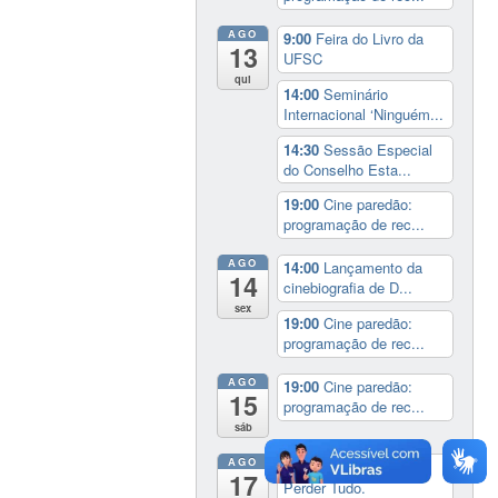
AGO
9:00
Feira do Livro da
13
UFSC
qui
14:00
Seminário
Internacional ‘Ninguém...
14:30
Sessão Especial
do Conselho Esta...
19:00
Cine paredão:
programação de rec...
AGO
14:00
Lançamento da
14
cinebiografia de D...
sex
19:00
Cine paredão:
programação de rec...
AGO
19:00
Cine paredão:
15
programação de rec...
sáb
AGO
Exposição:
dia inteiro
17
Perder Tudo.