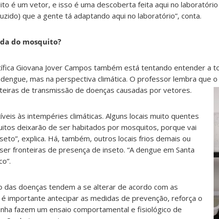
o é um vetor, e isso é uma descoberta feita aqui no laboratório
zido) que a gente tá adaptando aqui no laboratório”, conta.
ida do mosquito?
ntífica Giovana Jover Campos também está tentando entender a to
dengue, mas na perspectiva climática. O professor lembra que 
nteiras de transmissão de doenças causadas por vetores.
veis às intempéries climáticas. Alguns locais muito quentes
itos deixarão de ser habitados por mosquitos, porque vai
seto”, explica. Há, também, outros locais frios demais ou
er fronteiras de presença de inseto. “A dengue em Santa
co”.
o das doenças tendem a se alterar de acordo com as
so é importante antecipar as medidas de prevenção, reforça o
linha fazem um ensaio comportamental e fisiológico de