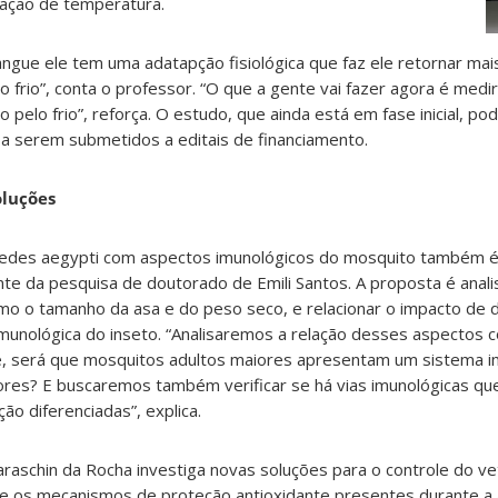
ação de temperatura.
gue ele tem uma adatapção fisiológica que faz ele retornar mai
 frio”, conta o professor. “O que a gente vai fazer agora é med
 pelo frio”, reforça. O estudo, que ainda está em fase inicial, p
 a serem submetidos a editais de financiamento.
oluções
 Aedes aegypti com aspectos imunológicos do mosquito também é
nte da pesquisa de doutorado de Emili Santos. A proposta é anal
mo o tamanho da asa e do peso seco, e relacionar o impacto de d
imunológica do inseto. “Analisaremos a relação desses aspectos
o é, será que mosquitos adultos maiores apresentam um sistema i
es? E buscaremos também verificar se há vias imunológicas qu
ão diferenciadas”, explica.
raschin da Rocha investiga novas soluções para o controle do v
ue os mecanismos de proteção antioxidante presentes durante a