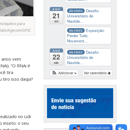
AGO
Desafio
dia inteiro
21
Universitário de
Nautide...
sex
mosquitos para
Exposição:
ollato/Agecom/UFSC
dia inteiro
Perder Tudo.
Novament...
AGO
Desafio
dia inteiro
22
Universitário de
z anos vem
Nautide...
sáb
NAi). “O RNAi é
cê tira
Adicionar
Ver calendário
tiro isso daqui?
alizado no Lidi
o inseto: o seu
o induzido,