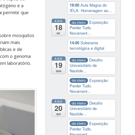
19:00
Aula Magna do
atógeno e a
IELA: Homenagem ao...
i permitir que
AGO
Exposição:
dia inteiro
18
Perder Tudo.
Novament...
ter
 sobre mosquitos
ariam mais
14:00
Soberania
tecnológica e digital
blicas e de
, com o genoma
AGO
Desafio
dia inteiro
19
em laboratório.
Universitário de
Nautide...
qua
Exposição:
dia inteiro
Perder Tudo.
Novament...
AGO
Desafio
dia inteiro
20
Universitário de
Nautide...
qui
Exposição:
dia inteiro
Perder Tudo.
Novament...