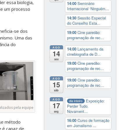
er essa biologia,
14:00
Seminário
Internacional ‘Ninguém...
 de um processo
14:30
Sessão Especial
do Conselho Esta...
neficia-se dos
19:00
Cine paredão:
programação de rec...
ganismo. Uma das
ância do
AGO
14:00
Lançamento da
14
cinebiografia de D...
sex
19:00
Cine paredão:
programação de rec...
AGO
19:00
Cine paredão:
15
programação de rec...
sáb
AGO
Exposição:
dia inteiro
17
Perder Tudo.
alizados pela equipe
Novament...
seg
16:00
Curso de formação
Esse método
em Jornalismo ...
e é capaz de