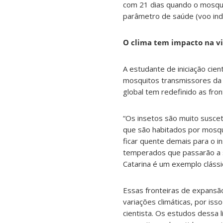
com 21 dias quando o mosquit
parâmetro de saúde (voo indu
O clima tem impacto na v
A estudante de iniciação cie
mosquitos transmissores da 
global tem redefinido as fro
“Os insetos são muito suscetí
que são habitados por mosqu
ficar quente demais para o in
temperados que passarão a s
Catarina é um exemplo clássi
Essas fronteiras de expansã
variações climáticas, por is
cientista. Os estudos dessa 