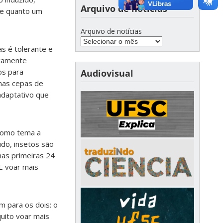
Arquivo de notícias
de quanto um
Arquivo de notícias
s é tolerante e
icamente
os para
Audiovisual
mas cepas de
daptativo que
 como tema a
do, insetos são
nas primeiras 24
E voar mais
m para os dois: o
quito voar mais