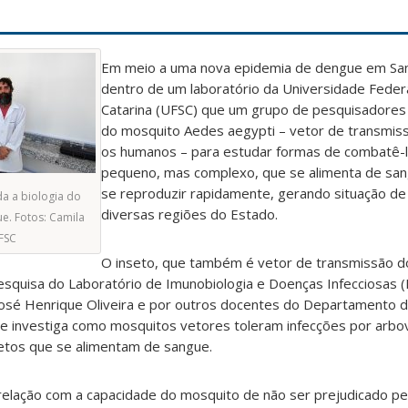
Em meio a uma nova epidemia de dengue em Sant
dentro de um laboratório da Universidade Feder
Catarina (UFSC) que um grupo de pesquisadores ut
do mosquito Aedes aegypti – vetor de transmiss
os humanos – para estudar formas de combatê-
pequeno, mas complexo, que se alimenta de san
se reproduzir rapidamente, gerando situação d
a a biologia do
diversas regiões do Estado.
e. Fotos: Camila
FSC
O inseto, que também é vetor de transmissão do 
esquisa do Laboratório de Imunobiologia e Doenças Infecciosas (L
osé Henrique Oliveira e por outros docentes do Departamento de
Ele investiga como mosquitos vetores toleram infecções por arbo
setos que se alimentam de sangue.
relação com a capacidade do mosquito de não ser prejudicado pel