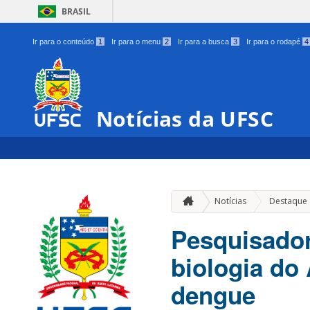
BRASIL
Ir para o conteúdo
1
Ir para o menu
2
Ir para a busca
3
Ir para o rodapé
4
Notícias da UFSC
Notícias
Destaque
Pesquisado
biologia do
dengue