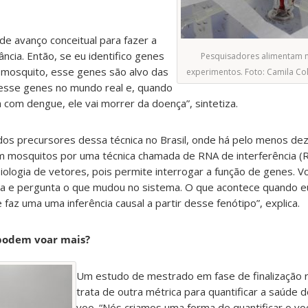
de avanço conceitual para fazer a
ância. Então, se eu identifico genes
Pesquisadores alimentam 
mosquito, esse genes são alvo das
experimentos. Foto: Camila C
r esse genes no mundo real e, quando
com dengue, ele vai morrer da doença”, sintetiza.
dos precursores dessa técnica no Brasil, onde há pelo menos de
m mosquitos por uma técnica chamada de RNA de interferência (R
logia de vetores, pois permite interrogar a função de genes. Vo
 e pergunta o que mudou no sistema. O que acontece quando eu 
 faz uma uma inferência causal a partir desse fenótipo”, explica.
podem voar mais?
Um estudo de mestrado em fase de finalização re
trata de outra métrica para quantificar a saúde d
voo. “Nós criamos uma forma de quantificar o vo