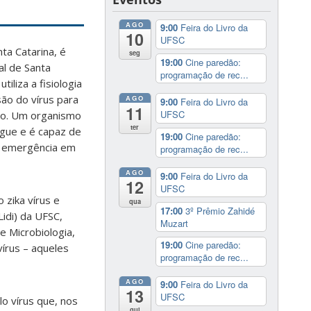
AGO
9:00
Feira do Livro da
10
UFSC
a Catarina, é
seg
19:00
Cine paredão:
al de Santa
programação de rec...
iliza a fisiologia
ão do vírus para
AGO
9:00
Feira do Livro da
11
UFSC
lo. Um organismo
ter
gue e é capaz de
19:00
Cine paredão:
e emergência em
programação de rec...
AGO
9:00
Feira do Livro da
12
UFSC
zika vírus e
qua
17:00
3º Prêmio Zahidé
idi) da UFSC,
Muzart
 Microbiologia,
19:00
Cine paredão:
vírus – aqueles
programação de rec...
AGO
9:00
Feira do Livro da
13
UFSC
o vírus que, nos
qui