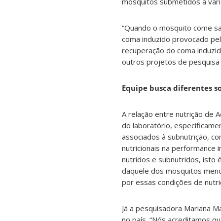
mosquitos submetidos a vari
“Quando o mosquito come san
coma induzido provocado pelo
recuperação do coma induzido
outros projetos de pesquisa
Equipe busca diferentes s
A relação entre nutrição de
do laboratório, especificame
associados à subnutrição, co
nutricionais na performance 
nutridos e subnutridos, ist
daquele dos mosquitos menor
por essas condições de nutriç
Já a pesquisadora Mariana Ma
no país. “Nós acreditamos q