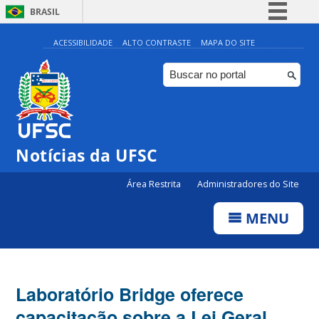
BRASIL
Simplifique!
ACESSIBILIDADE
ALTO CONTRASTE
MAPA DO SITE
Comunica BR
Participe
Acesso à informação
Legislação
Notícias da UFSC
Canais
Área Restrita
Administradores do Site
MENU
Laboratório Bridge oferece
capacitação sobre a Lei Geral