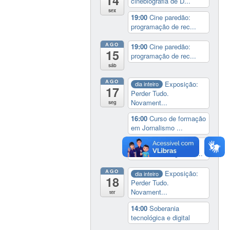
14
cinebiografia de D...
sex
19:00
Cine paredão:
programação de rec...
AGO
19:00
Cine paredão:
15
programação de rec...
sáb
AGO
Exposição:
dia inteiro
17
Perder Tudo.
Novament...
seg
16:00
Curso de formação
em Jornalismo ...
19:00
Aula Magna do
IELA: Homenagem ao...
AGO
Exposição:
dia inteiro
18
Perder Tudo.
Novament...
ter
14:00
Soberania
tecnológica e digital