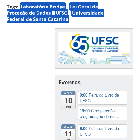
Tags:
Laboratório Bridge
Lei Geral de
Proteção de Dados
UFSC
Universidade
Federal de Santa Catarina
Eventos
AGO
9:00
Feira do Livro da
10
UFSC
seg
19:00
Cine paredão:
programação de rec...
AGO
9:00
Feira do Livro da
11
UFSC
ter