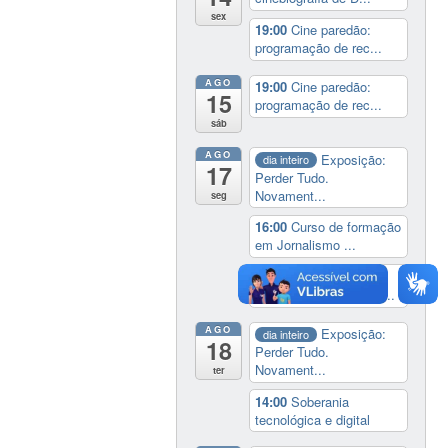
sex
19:00
Cine paredão:
programação de rec...
AGO
19:00
Cine paredão:
15
programação de rec...
sáb
AGO
Exposição:
dia inteiro
17
Perder Tudo.
Novament...
seg
16:00
Curso de formação
em Jornalismo ...
19:00
Aula Magna do
IELA: Homenagem ao...
AGO
Exposição:
dia inteiro
18
Perder Tudo.
Novament...
ter
14:00
Soberania
tecnológica e digital