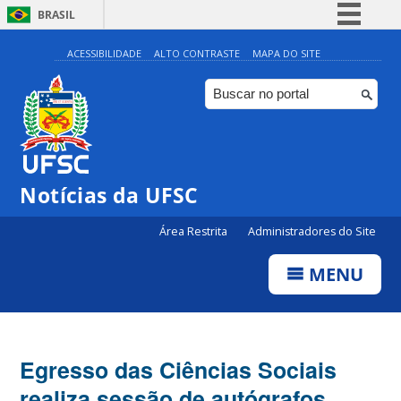
BRASIL
Simplifique!
ACESSIBILIDADE
ALTO CONTRASTE
MAPA DO SITE
Comunica BR
Participe
Acesso à informação
Legislação
Notícias da UFSC
Canais
Área Restrita
Administradores do Site
MENU
Egresso das Ciências Sociais
realiza sessão de autógrafos