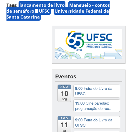
Tags:
lançamento de livro
Mangueio - contos
de semáforo
UFSC
Universidade Federal de
Santa Catarina
Eventos
AGO
9:00
Feira do Livro da
10
UFSC
seg
19:00
Cine paredão:
programação de rec...
AGO
9:00
Feira do Livro da
11
UFSC
ter