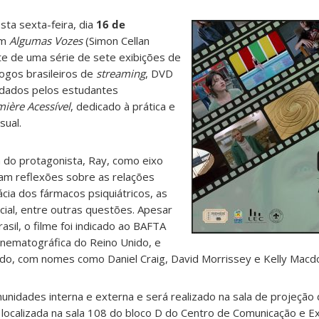
sta sexta-feira, dia
16 de
em
Algumas Vozes
(Simon Cellan
te de uma série de sete exibições de
logos brasileiros de
streaming
, DVD
endados pelos estudantes
ière Acessível
, dedicado à prática e
sual.
 do protagonista, Ray, como eixo
ivam reflexões sobre as relações
ácia dos fármacos psiquiátricos, as
ocial, entre outras questões. Apesar
sil, o filme foi indicado ao BAFTA
inematográfica do Reino Unido, e
do, com nomes como Daniel Craig, David Morrissey e Kelly Macdo
nidades interna e externa e será realizado na sala de projeção
 localizada na sala 108 do bloco D do Centro de Comunicação e E