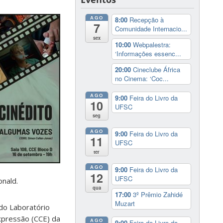
AGO
8:00
Recepção à
7
Comunidade Internacio...
sex
10:00
Webpalestra:
‘Informações essenc...
20:00
Cineclube África
no Cinema: ‘Coc...
AGO
9:00
Feira do Livro da
10
UFSC
seg
AGO
9:00
Feira do Livro da
11
UFSC
ter
AGO
9:00
Feira do Livro da
12
UFSC
nald.
qua
17:00
3º Prêmio Zahidé
Muzart
 do Laboratório
xpressão (CCE) da
AGO
9:00
Feira do Livro da