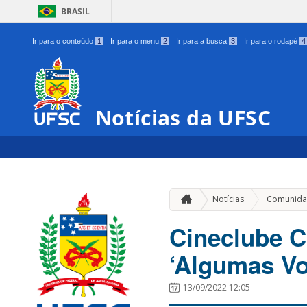
BRASIL
Ir para o conteúdo
1
Ir para o menu
2
Ir para a busca
3
Ir para o rodapé
4
Notícias da UFSC
Notícias
Comunida
Cineclube C
‘Algumas Vo
13/09/2022 12:05