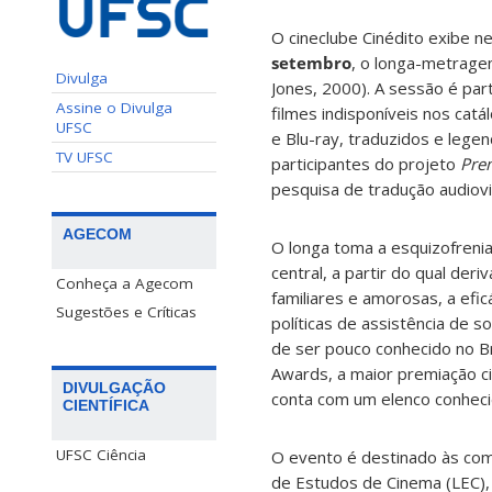
O cineclube Cinédito exibe ne
setembro
, o longa-metrag
Divulga
Jones, 2000). A sessão é par
Assine o Divulga
filmes indisponíveis nos catá
UFSC
e Blu-ray, traduzidos e leg
TV UFSC
participantes do projeto
Prem
pesquisa de tradução audiovi
AGECOM
O longa toma a esquizofrenia
central, a partir do qual der
Conheça a Agecom
familiares e amorosas, a efic
Sugestões e Críticas
políticas de assistência de s
de ser pouco conhecido no Bra
Awards, a maior premiação c
DIVULGAÇÃO
conta com um elenco conheci
CIENTÍFICA
UFSC Ciência
O evento é destinado às comu
de Estudos de Cinema (LEC),