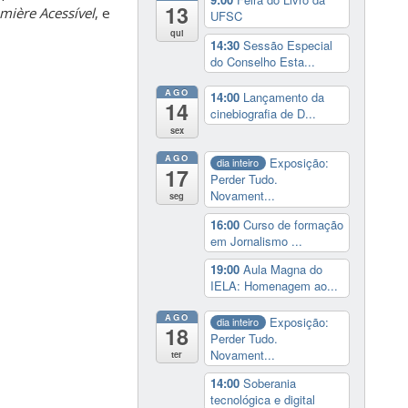
13
mière Acessível
, e
UFSC
qui
14:30
Sessão Especial
do Conselho Esta...
AGO
14:00
Lançamento da
14
cinebiografia de D...
sex
AGO
Exposição:
dia inteiro
17
Perder Tudo.
Novament...
seg
16:00
Curso de formação
em Jornalismo ...
19:00
Aula Magna do
IELA: Homenagem ao...
AGO
Exposição:
dia inteiro
18
Perder Tudo.
Novament...
ter
14:00
Soberania
tecnológica e digital