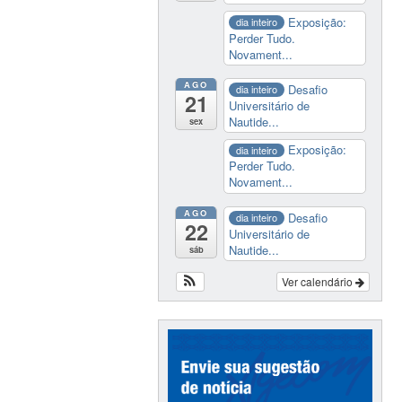
Exposição:
dia inteiro
Perder Tudo.
Novament...
AGO
Desafio
dia inteiro
21
Universitário de
Nautide...
sex
Exposição:
dia inteiro
Perder Tudo.
Novament...
AGO
Desafio
dia inteiro
22
Universitário de
Nautide...
sáb
Ver calendário