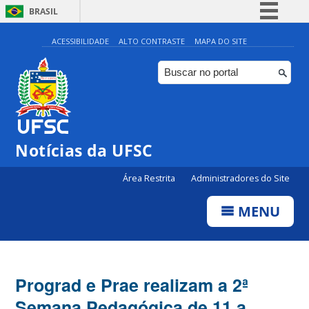
BRASIL
Simplifique!
ACESSIBILIDADE
ALTO CONTRASTE
MAPA DO SITE
Comunica BR
Participe
Acesso à informação
Legislação
Notícias da UFSC
Canais
Área Restrita
Administradores do Site
MENU
Prograd e Prae realizam a 2ª
Semana Pedagógica de 11 a