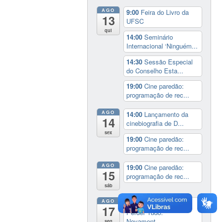
AGO
9:00
Feira do Livro da
13
UFSC
qui
14:00
Seminário
Internacional ‘Ninguém...
14:30
Sessão Especial
do Conselho Esta...
19:00
Cine paredão:
programação de rec...
AGO
14:00
Lançamento da
14
cinebiografia de D...
sex
19:00
Cine paredão:
programação de rec...
AGO
19:00
Cine paredão:
15
programação de rec...
sáb
AGO
Exposição:
dia inteiro
17
Perder Tudo.
Novament...
seg