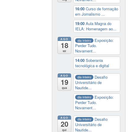
16:00
Curso de formação
em Jornalismo ...
19:00
Aula Magna do
IELA: Homenagem ao...
AGO
Exposição:
dia inteiro
18
Perder Tudo.
Novament...
ter
14:00
Soberania
tecnológica e digital
AGO
Desafio
dia inteiro
19
Universitário de
Nautide...
qua
Exposição:
dia inteiro
Perder Tudo.
Novament...
AGO
Desafio
dia inteiro
20
Universitário de
Nautide...
qui