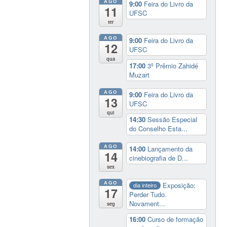
AGO
9:00
Feira do Livro da
11
UFSC
ter
AGO
9:00
Feira do Livro da
12
UFSC
qua
17:00
3º Prêmio Zahidé
Muzart
AGO
9:00
Feira do Livro da
13
UFSC
qui
14:30
Sessão Especial
do Conselho Esta...
AGO
14:00
Lançamento da
14
cinebiografia de D...
sex
AGO
Exposição:
dia inteiro
17
Perder Tudo.
Novament...
seg
16:00
Curso de formação