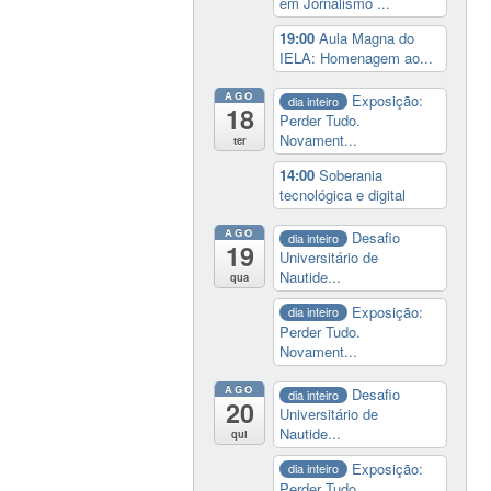
em Jornalismo ...
19:00
Aula Magna do
IELA: Homenagem ao...
AGO
Exposição:
dia inteiro
18
Perder Tudo.
Novament...
ter
14:00
Soberania
tecnológica e digital
AGO
Desafio
dia inteiro
19
Universitário de
Nautide...
qua
Exposição:
dia inteiro
Perder Tudo.
Novament...
AGO
Desafio
dia inteiro
20
Universitário de
Nautide...
qui
Exposição:
dia inteiro
Perder Tudo.