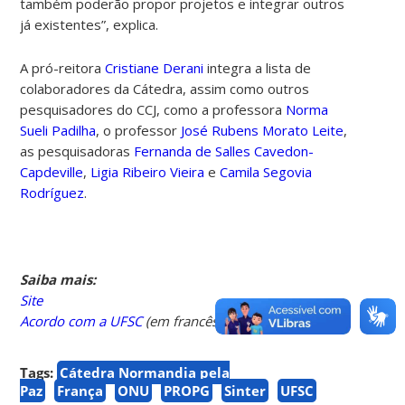
também poderão propor projetos e integrar outros
já existentes”, explica.
A pró-reitora
Cristiane Derani
integra a lista de
colaboradores da Cátedra, assim como outros
pesquisadores do CCJ, como a professora
Norma
Sueli Padilha
, o professor
José Rubens Morato Leite
,
as pesquisadoras
Fernanda de Salles Cavedon-
Capdeville
,
Ligia Ribeiro Vieira
e
Camila Segovia
Rodríguez
.
Saiba mais:
Site
Acordo com a UFSC
(em francês)
Tags:
Cátedra Normandia pela
Paz
França
ONU
PROPG
Sinter
UFSC