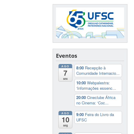
Eventos
AGO
8:00
Recepção à
7
Comunidade Internacio...
sex
10:00
Webpalestra:
‘Informações essenc...
20:00
Cineclube África
no Cinema: ‘Coc...
AGO
9:00
Feira do Livro da
10
UFSC
seg