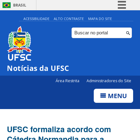
BRASIL
Simplifique!
ACESSIBILIDADE
ALTO CONTRASTE
MAPA DO SITE
Comunica BR
Participe
Acesso à informação
Legislação
Notícias da UFSC
Canais
Área Restrita
Administradores do Site
MENU
UFSC formaliza acordo com
Cátedra Normandia para a