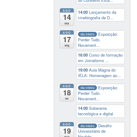
do Conselho Esta...
AGO
14:00
Lançamento da
14
cinebiografia de D...
sex
AGO
Exposição:
dia inteiro
17
Perder Tudo.
Novament...
seg
16:00
Curso de formação
em Jornalismo ...
19:00
Aula Magna do
IELA: Homenagem ao...
AGO
Exposição:
dia inteiro
18
Perder Tudo.
Novament...
ter
14:00
Soberania
tecnológica e digital
AGO
Desafio
dia inteiro
19
Universitário de
Nautide...
qua