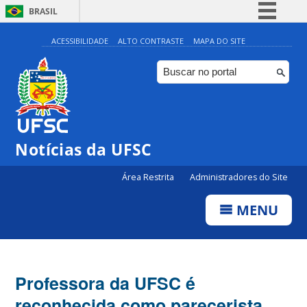
BRASIL
Simplifique!
ACESSIBILIDADE
ALTO CONTRASTE
MAPA DO SITE
Comunica BR
Participe
Acesso à informação
Legislação
Notícias da UFSC
Canais
Área Restrita
Administradores do Site
MENU
Professora da UFSC é
reconhecida como parecerista