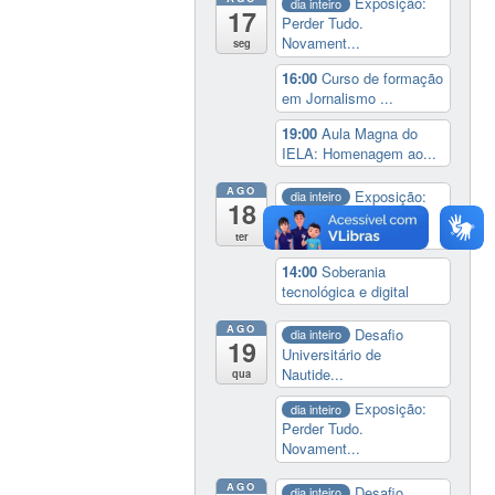
Exposição:
dia inteiro
17
Perder Tudo.
Novament...
seg
16:00
Curso de formação
em Jornalismo ...
19:00
Aula Magna do
IELA: Homenagem ao...
AGO
Exposição:
dia inteiro
18
Perder Tudo.
Novament...
ter
14:00
Soberania
tecnológica e digital
AGO
Desafio
dia inteiro
19
Universitário de
Nautide...
qua
Exposição:
dia inteiro
Perder Tudo.
Novament...
AGO
Desafio
dia inteiro