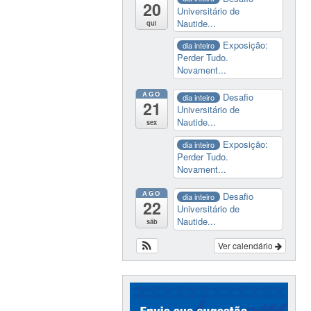
20
Universitário de
Nautide...
qui
Exposição:
dia inteiro
Perder Tudo.
Novament...
AGO
Desafio
dia inteiro
21
Universitário de
Nautide...
sex
Exposição:
dia inteiro
Perder Tudo.
Novament...
AGO
Desafio
dia inteiro
22
Universitário de
Nautide...
sáb
Ver calendário