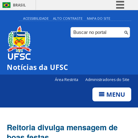
BRASIL
Simplifique!
ACESSIBILIDADE
ALTO CONTRASTE
MAPA DO SITE
Comunica BR
Participe
Acesso à informação
Legislação
Notícias da UFSC
Canais
Área Restrita
Administradores do Site
MENU
Reitoria divulga mensagem de
boas festas