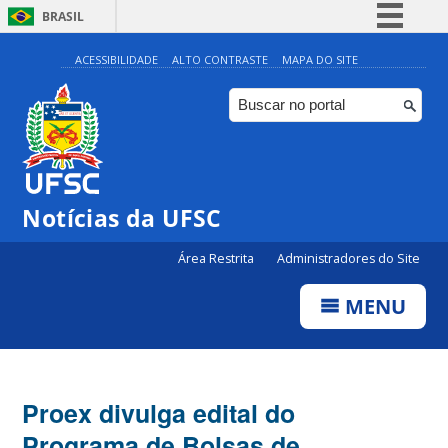
BRASIL
Simplifique!
ACESSIBILIDADE
ALTO CONTRASTE
MAPA DO SITE
Comunica BR
Participe
Acesso à informação
Legislação
Notícias da UFSC
Canais
Área Restrita
Administradores do Site
MENU
Proex divulga edital do
Programa de Bolsas de