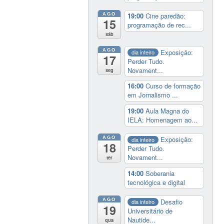
AGO
19:00
Cine paredão:
15
programação de rec...
sáb
AGO
Exposição:
dia inteiro
17
Perder Tudo.
Novament...
seg
16:00
Curso de formação
em Jornalismo ...
19:00
Aula Magna do
IELA: Homenagem ao...
AGO
Exposição:
dia inteiro
18
Perder Tudo.
Novament...
ter
14:00
Soberania
tecnológica e digital
AGO
Desafio
dia inteiro
19
Universitário de
Nautide...
qua