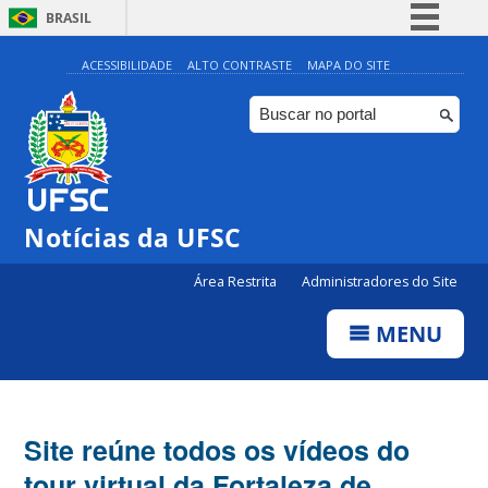
BRASIL
Simplifique!
ACESSIBILIDADE
ALTO CONTRASTE
MAPA DO SITE
Comunica BR
Participe
Acesso à informação
Legislação
Notícias da UFSC
Canais
Área Restrita
Administradores do Site
MENU
Site reúne todos os vídeos do
tour virtual da Fortaleza de