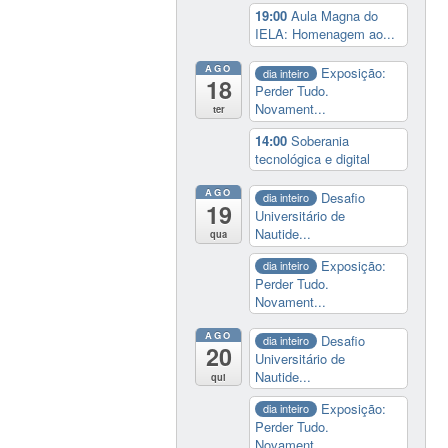
19:00
Aula Magna do
IELA: Homenagem ao...
AGO
Exposição:
dia inteiro
18
Perder Tudo.
Novament...
ter
14:00
Soberania
tecnológica e digital
AGO
Desafio
dia inteiro
19
Universitário de
Nautide...
qua
Exposição:
dia inteiro
Perder Tudo.
Novament...
AGO
Desafio
dia inteiro
20
Universitário de
Nautide...
qui
Exposição:
dia inteiro
Perder Tudo.
Novament...