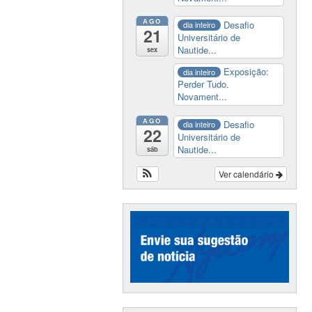
AGO
Desafio
dia inteiro
21
Universitário de
Nautide...
sex
Exposição:
dia inteiro
Perder Tudo.
Novament...
AGO
Desafio
dia inteiro
22
Universitário de
Nautide...
sáb
Ver calendário