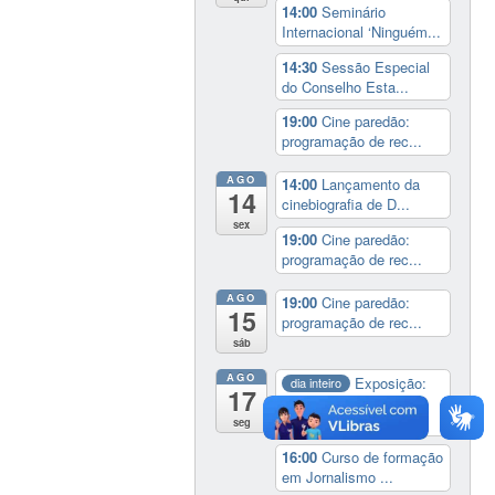
14:00
Seminário
Internacional ‘Ninguém...
14:30
Sessão Especial
do Conselho Esta...
19:00
Cine paredão:
programação de rec...
AGO
14:00
Lançamento da
14
cinebiografia de D...
sex
19:00
Cine paredão:
programação de rec...
AGO
19:00
Cine paredão:
15
programação de rec...
sáb
AGO
Exposição:
dia inteiro
17
Perder Tudo.
Novament...
seg
16:00
Curso de formação
em Jornalismo ...