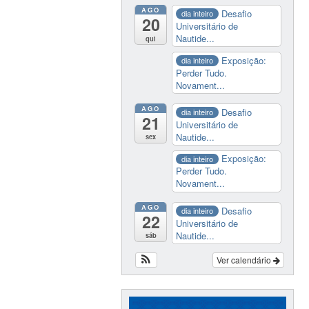
AGO
Desafio
dia inteiro
20
Universitário de
Nautide...
qui
Exposição:
dia inteiro
Perder Tudo.
Novament...
AGO
Desafio
dia inteiro
21
Universitário de
Nautide...
sex
Exposição:
dia inteiro
Perder Tudo.
Novament...
AGO
Desafio
dia inteiro
22
Universitário de
Nautide...
sáb
Ver calendário