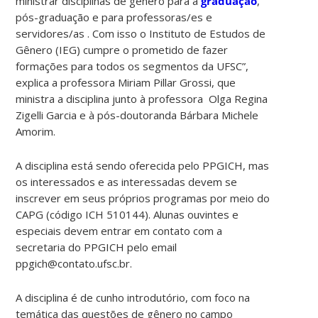
ministrar disciplinas de gênero para a
graduação
,
pós-graduação e para professoras/es e
servidores/as . Com isso o Instituto de Estudos de
Gênero (IEG) cumpre o prometido de fazer
formações para todos os segmentos da UFSC”,
explica a professora Miriam Pillar Grossi, que
ministra a disciplina junto à professora Olga Regina
Zigelli Garcia e à pós-doutoranda Bárbara Michele
Amorim.
A disciplina está sendo oferecida pelo PPGICH, mas
os interessados e as interessadas devem se
inscrever em seus próprios programas por meio do
CAPG (código ICH 510144). Alunas ouvintes e
especiais devem entrar em contato com a
secretaria do PPGICH pelo email
ppgich@contato.ufsc.br.
A disciplina é de cunho introdutório, com foco na
temática das questões de gênero no campo