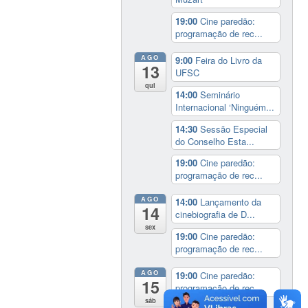
19:00
Cine paredão:
programação de rec...
AGO
9:00
Feira do Livro da
13
UFSC
qui
14:00
Seminário
Internacional ‘Ninguém...
14:30
Sessão Especial
do Conselho Esta...
19:00
Cine paredão:
programação de rec...
AGO
14:00
Lançamento da
14
cinebiografia de D...
sex
19:00
Cine paredão:
programação de rec...
AGO
19:00
Cine paredão:
15
programação de rec...
sáb