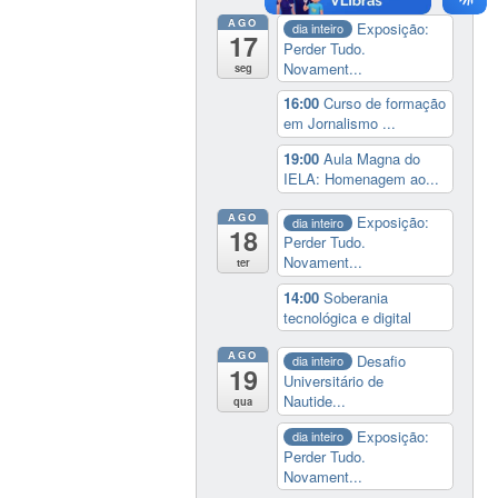
AGO
Exposição:
dia inteiro
17
Perder Tudo.
Novament...
seg
16:00
Curso de formação
em Jornalismo ...
19:00
Aula Magna do
IELA: Homenagem ao...
AGO
Exposição:
dia inteiro
18
Perder Tudo.
Novament...
ter
14:00
Soberania
tecnológica e digital
AGO
Desafio
dia inteiro
19
Universitário de
Nautide...
qua
Exposição:
dia inteiro
Perder Tudo.
Novament...