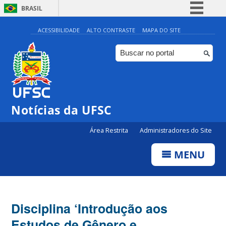
BRASIL
Simplifique!
ACESSIBILIDADE
ALTO CONTRASTE
MAPA DO SITE
Comunica BR
Participe
Acesso à informação
Legislação
Notícias da UFSC
Canais
Área Restrita
Administradores do Site
MENU
Disciplina ‘Introdução aos
Estudos de Gênero e