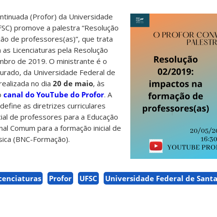
tinuada (Profor) da Universidade
UFSC) promove a palestra “Resolução
ão de professores(as)”, que trata
a as Licenciaturas pela Resolução
bro de 2019. O ministrante é o
urado, da Universidade Federal de
realizada no dia
20 de maio
, às
o
canal do YouTube do Profor
. A
efine as diretrizes curriculares
icial de professores para a Educação
onal Comum para a formação inicial de
sica (BNC-Formação).
cenciaturas
Profor
UFSC
Universidade Federal de Santa