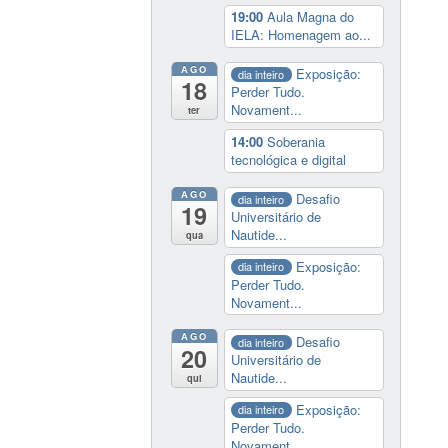
19:00
Aula Magna do
IELA: Homenagem ao...
AGO
Exposição:
dia inteiro
18
Perder Tudo.
Novament...
ter
14:00
Soberania
tecnológica e digital
AGO
Desafio
dia inteiro
19
Universitário de
Nautide...
qua
Exposição:
dia inteiro
Perder Tudo.
Novament...
AGO
Desafio
dia inteiro
20
Universitário de
Nautide...
qui
Exposição:
dia inteiro
Perder Tudo.
Novament...