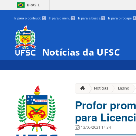
BRASIL
Ir para o conteúdo
1
Ir para o menu
2
Ir para a busca
3
Ir para o rodapé
4
Notícias da UFSC
»
Notícias
Ensino
Profor prom
para Licenc
13/05/2021 14:34