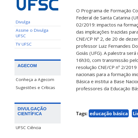
O Programa de Formação Con
Federal de Santa Catarina (
Divulga
02/2019: impactos na formaç
Assine o Divulga
das implicações trazidas par
UFSC
CNE/CP Nº 2, de 20 de dezem
TV UFSC
professor Luiz Fernandes Do
Goiás (UFG). A palestra será 
16h30, com transmissão pel
AGECOM
resolução CNE/CP nº 2/2019 d
nacionais para a formação in
Conheça a Agecom
Básica e institui a Base Naci
Sugestões e Críticas
professores da Educação Bá
DIVULGAÇÃO
Tags:
educação básica
Li
CIENTÍFICA
UFSC Ciência