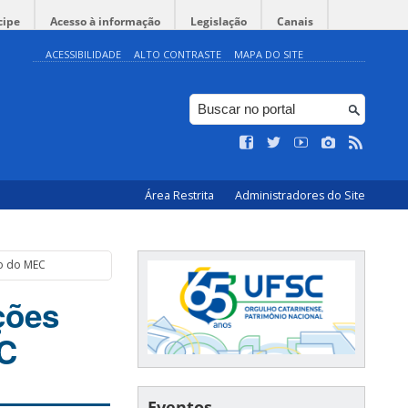
cipe
Acesso à informação
Legislação
Canais
ACESSIBILIDADE
ALTO CONTRASTE
MAPA DO SITE
Área Restrita
Administradores do Site
ão do MEC
ções
EC
Eventos