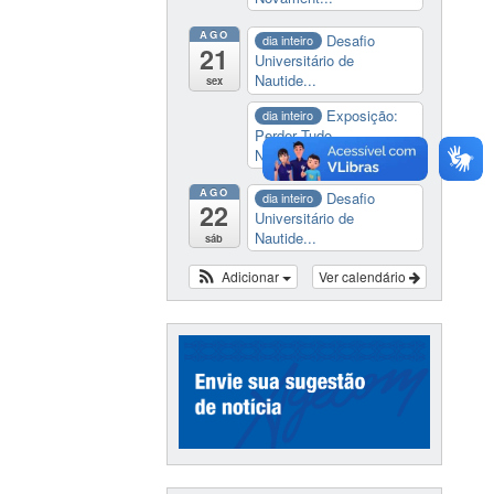
AGO
Desafio
dia inteiro
21
Universitário de
Nautide...
sex
Exposição:
dia inteiro
Perder Tudo.
Novament...
AGO
Desafio
dia inteiro
22
Universitário de
Nautide...
sáb
Adicionar
Ver calendário