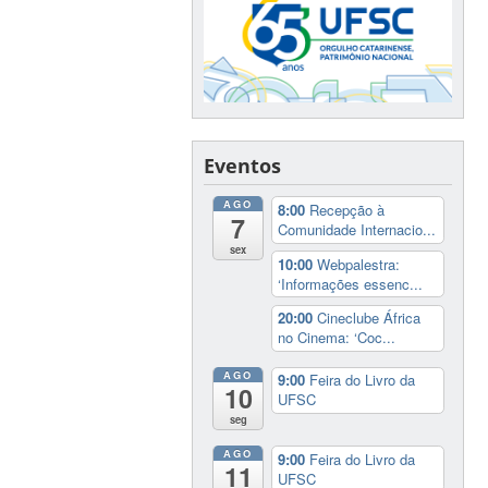
Eventos
AGO
8:00
Recepção à
7
Comunidade Internacio...
sex
10:00
Webpalestra:
‘Informações essenc...
20:00
Cineclube África
no Cinema: ‘Coc...
AGO
9:00
Feira do Livro da
10
UFSC
seg
AGO
9:00
Feira do Livro da
11
UFSC