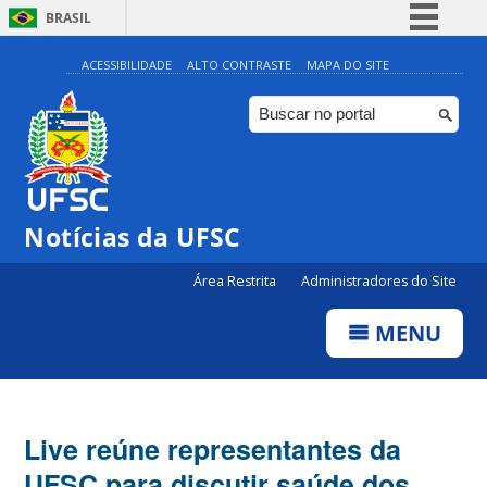
BRASIL
Simplifique!
ACESSIBILIDADE
ALTO CONTRASTE
MAPA DO SITE
Comunica BR
Participe
Acesso à informação
Legislação
Notícias da UFSC
Canais
Área Restrita
Administradores do Site
MENU
Live reúne representantes da
UFSC para discutir saúde dos