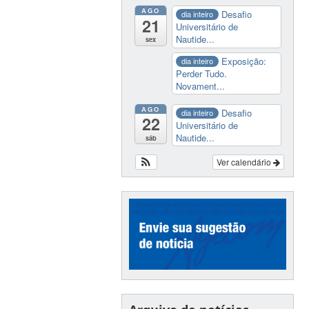
AGO
Desafio
dia inteiro
21
Universitário de
Nautide...
sex
Exposição:
dia inteiro
Perder Tudo.
Novament...
AGO
Desafio
dia inteiro
22
Universitário de
Nautide...
sáb
Ver calendário