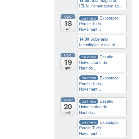
19:00
Aula Magna do
IELA: Homenagem ao...
AGO
Exposição:
dia inteiro
18
Perder Tudo.
Novament...
ter
14:00
Soberania
tecnológica e digital
AGO
Desafio
dia inteiro
19
Universitário de
Nautide...
qua
Exposição:
dia inteiro
Perder Tudo.
Novament...
AGO
Desafio
dia inteiro
20
Universitário de
Nautide...
qui
Exposição:
dia inteiro
Perder Tudo.
Novament...