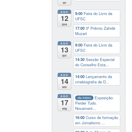
ter
AGO
9:00
Feira do Livro da
12
UFSC
qua
17:00
3º Prêmio Zahidé
Muzart
AGO
9:00
Feira do Livro da
13
UFSC
qui
14:30
Sessão Especial
do Conselho Esta...
AGO
14:00
Lançamento da
14
cinebiografia de D...
sex
AGO
Exposição:
dia inteiro
17
Perder Tudo.
Novament...
seg
16:00
Curso de formação
em Jornalismo ...