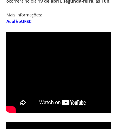
ocorrerá no dia
19 de abril
,
segunda-feira
, às
16h
.
Mais informações:
AcolheUFSC