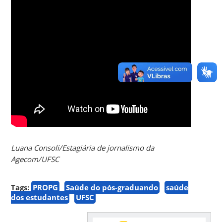
Luana Consoli/Estagiária de jornalismo da
Agecom/UFSC
Tags:
PROPG
Saúde do pós-graduando
saúde
dos estudantes
UFSC