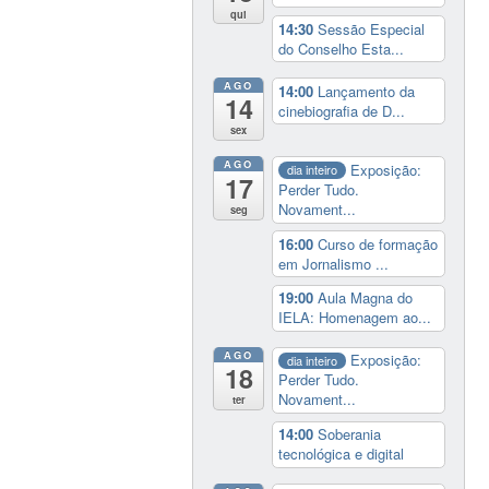
qui
14:30
Sessão Especial
do Conselho Esta...
AGO
14:00
Lançamento da
14
cinebiografia de D...
sex
AGO
Exposição:
dia inteiro
17
Perder Tudo.
Novament...
seg
16:00
Curso de formação
em Jornalismo ...
19:00
Aula Magna do
IELA: Homenagem ao...
AGO
Exposição:
dia inteiro
18
Perder Tudo.
Novament...
ter
14:00
Soberania
tecnológica e digital