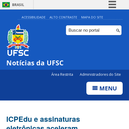
BRASIL
Simplifique!
ACESSIBILIDADE
ALTO CONTRASTE
MAPA DO SITE
Comunica BR
Participe
Acesso à informação
Legislação
Notícias da UFSC
Canais
Área Restrita
Administradores do Site
MENU
ICPEdu e assinaturas
eletrônicas aceleram