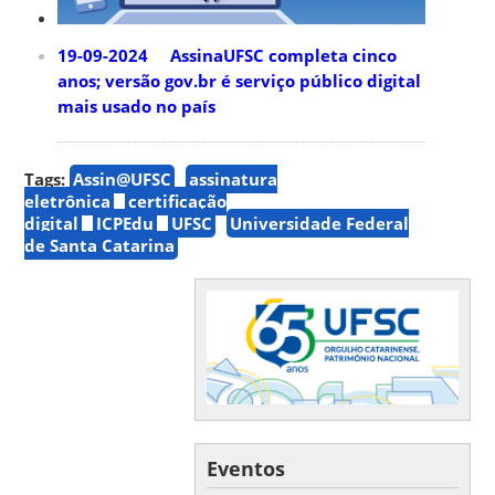
19-09-2024 AssinaUFSC completa cinco
anos; versão gov.br é serviço público digital
mais usado no país
Tags:
Assin@UFSC
assinatura
eletrônica
certificação
digital
ICPEdu
UFSC
Universidade Federal
de Santa Catarina
Eventos