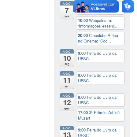
AGO
8:00
Recepção à
7
Comunidade Internacio...
sex
10:00
Webpalestra:
‘Informações essenc...
20:00
Cineclube África
no Cinema: ‘Coc...
AGO
9:00
Feira do Livro da
10
UFSC
seg
AGO
9:00
Feira do Livro da
11
UFSC
ter
AGO
9:00
Feira do Livro da
12
UFSC
qua
17:00
3º Prêmio Zahidé
Muzart
AGO
9:00
Feira do Livro da
13
UFSC