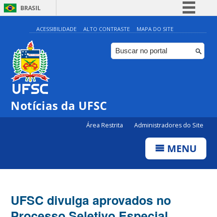
BRASIL
Simplifique!
ACESSIBILIDADE
ALTO CONTRASTE
MAPA DO SITE
Comunica BR
Participe
Acesso à informação
Legislação
Notícias da UFSC
Canais
Área Restrita
Administradores do Site
MENU
UFSC divulga aprovados no
Processo Seletivo Especial