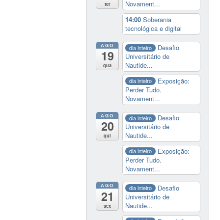
Novament...
ter
14:00
Soberania
tecnológica e digital
AGO
Desafio
dia inteiro
19
Universitário de
Nautide...
qua
Exposição:
dia inteiro
Perder Tudo.
Novament...
AGO
Desafio
dia inteiro
20
Universitário de
Nautide...
qui
Exposição:
dia inteiro
Perder Tudo.
Novament...
AGO
Desafio
dia inteiro
21
Universitário de
Nautide...
sex