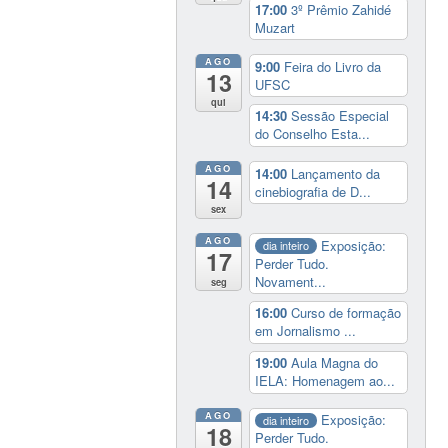
17:00
3º Prêmio Zahidé
Muzart
AGO
9:00
Feira do Livro da
13
UFSC
qui
14:30
Sessão Especial
do Conselho Esta...
AGO
14:00
Lançamento da
14
cinebiografia de D...
sex
AGO
Exposição:
dia inteiro
17
Perder Tudo.
Novament...
seg
16:00
Curso de formação
em Jornalismo ...
19:00
Aula Magna do
IELA: Homenagem ao...
AGO
Exposição:
dia inteiro
18
Perder Tudo.