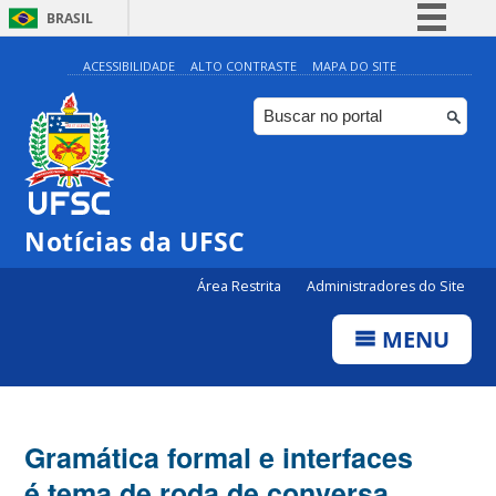
BRASIL
Simplifique!
ACESSIBILIDADE
ALTO CONTRASTE
MAPA DO SITE
Comunica BR
Participe
Acesso à informação
Legislação
Notícias da UFSC
Canais
Área Restrita
Administradores do Site
MENU
Gramática formal e interfaces
é tema de roda de conversa