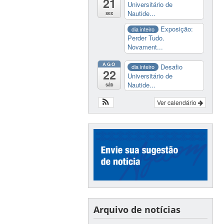
21
Universitário de
Nautide...
sex
Exposição:
dia inteiro
Perder Tudo.
Novament...
AGO
Desafio
dia inteiro
22
Universitário de
Nautide...
sáb
Ver calendário
Arquivo de notícias