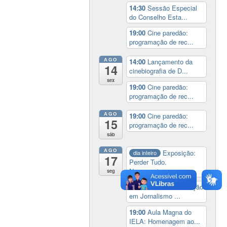
14:30
Sessão Especial
do Conselho Esta...
19:00
Cine paredão:
programação de rec...
AGO
14:00
Lançamento da
14
cinebiografia de D...
sex
19:00
Cine paredão:
programação de rec...
AGO
19:00
Cine paredão:
15
programação de rec...
sáb
AGO
Exposição:
dia inteiro
17
Perder Tudo.
Novament...
seg
16:00
Curso de formação
em Jornalismo ...
19:00
Aula Magna do
IELA: Homenagem ao...