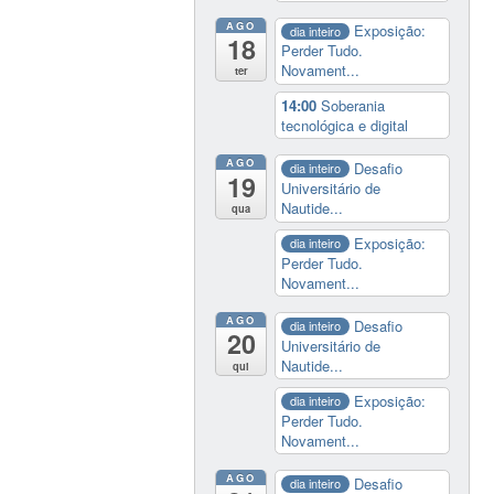
AGO
Exposição:
dia inteiro
18
Perder Tudo.
Novament...
ter
14:00
Soberania
tecnológica e digital
AGO
Desafio
dia inteiro
19
Universitário de
Nautide...
qua
Exposição:
dia inteiro
Perder Tudo.
Novament...
AGO
Desafio
dia inteiro
20
Universitário de
Nautide...
qui
Exposição:
dia inteiro
Perder Tudo.
Novament...
AGO
Desafio
dia inteiro