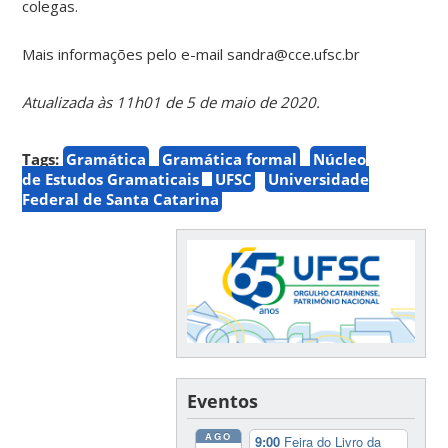
colegas.
Mais informações pelo e-mail sandra@cce.ufsc.br
Atualizada às 11h01 de 5 de maio de 2020.
Tags:
Gramática
Gramática formal
Núcleo
de Estudos Gramaticais
UFSC
Universidade
Federal de Santa Catarina
Eventos
AGO
9:00
Feira do Livro da