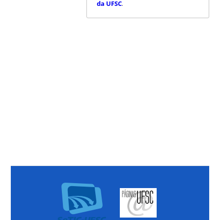
da UFSC
.