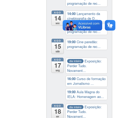
programação de rec...
AGO
14:00
Lançamento da
14
cinebiografia de D...
sex
19:00
Cine paredão:
programação de rec...
AGO
19:00
Cine paredão:
15
programação de rec...
sáb
AGO
Exposição:
dia inteiro
17
Perder Tudo.
Novament...
seg
16:00
Curso de formação
em Jornalismo ...
19:00
Aula Magna do
IELA: Homenagem ao...
AGO
Exposição:
dia inteiro
18
Perder Tudo.
Novament...
ter