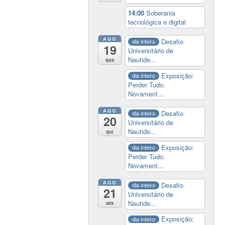
14:00
Soberania
tecnológica e digital
AGO
Desafio
dia inteiro
19
Universitário de
Nautide...
qua
Exposição:
dia inteiro
Perder Tudo.
Novament...
AGO
Desafio
dia inteiro
20
Universitário de
Nautide...
qui
Exposição:
dia inteiro
Perder Tudo.
Novament...
AGO
Desafio
dia inteiro
21
Universitário de
Nautide...
sex
Exposição:
dia inteiro