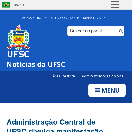
BRASIL
Simplifique!
ACESSIBILIDADE
ALTO CONTRASTE
MAPA DO SITE
Comunica BR
Participe
Acesso à informação
Legislação
Notícias da UFSC
Canais
Área Restrita
Administradores do Site
MENU
Administração Central de
UFSC divulga manifestação