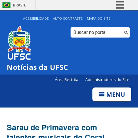
BRASIL
Simplifique!
ACESSIBILIDADE
ALTO CONTRASTE
MAPA DO SITE
Comunica BR
Participe
Acesso à informação
Legislação
Notícias da UFSC
Canais
Área Restrita
Administradores do Site
MENU
Sarau de Primavera com
talentos musicais do Coral,