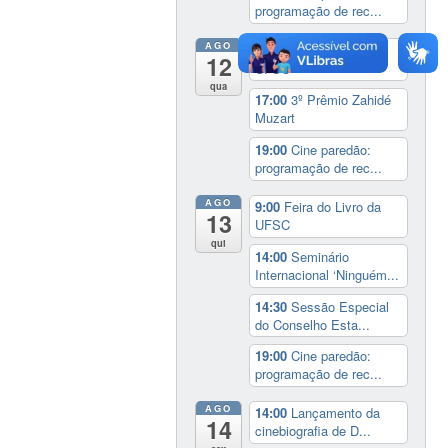
programação de rec...
AGO
9:00
Feira do Livro da
12
UFSC
qua
17:00
3º Prêmio Zahidé
Muzart
19:00
Cine paredão:
programação de rec...
AGO
9:00
Feira do Livro da
13
UFSC
qui
14:00
Seminário
Internacional ‘Ninguém...
14:30
Sessão Especial
do Conselho Esta...
19:00
Cine paredão:
programação de rec...
AGO
14:00
Lançamento da
14
cinebiografia de D...